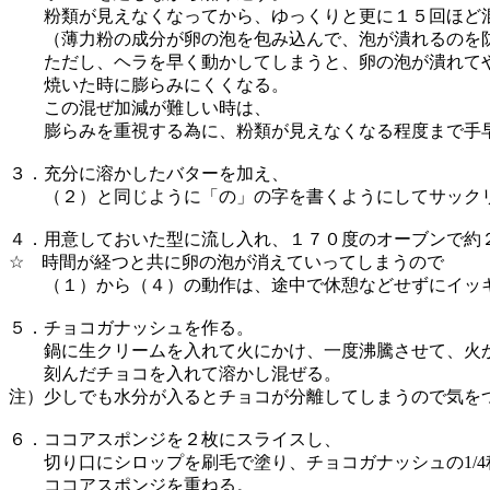
粉類が見えなくなってから、ゆっくりと更に１５回ほど
（薄力粉の成分が卵の泡を包み込んで、泡が潰れるのを
ただし、ヘラを早く動かしてしまうと、卵の泡が潰れて
焼いた時に膨らみにくくなる。
この混ぜ加減が難しい時は、
膨らみを重視する為に、粉類が見えなくなる程度まで手早
３．充分に溶かしたバターを加え、
（２）と同じように「の」の字を書くようにしてサック
４．用意しておいた型に流し入れ、１７０度のオーブンで約
☆ 時間が経つと共に卵の泡が消えていってしまうので
（１）から（４）の動作は、途中で休憩などせずにイッ
５．チョコガナッシュを作る。
鍋に生クリームを入れて火にかけ、一度沸騰させて、火
刻んだチョコを入れて溶かし混ぜる。
注）少しでも水分が入るとチョコが分離してしまうので気を
６．ココアスポンジを２枚にスライスし、
切り口にシロップを刷毛で塗り、チョコガナッシュの1/4
ココアスポンジを重ねる。