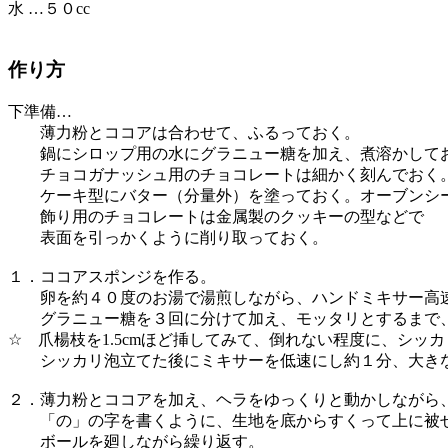
水 …５０cc
作り方
下準備…
薄力粉とココアは合わせて、ふるっておく。
鍋にシロップ用の水にグラニュー糖を加え、煮溶かして
チョコガナッシュ用のチョコレートは細かく刻んでおく
ケーキ型にバター（分量外）を塗っておく。オーブンシー
飾り用のチョコレートは金属製のクッキーの型などで
表面を引っかくように削り取っておく。
１．ココアスポンジを作る。
卵を約４０度のお湯で湯煎しながら、ハンドミキサー高
グラニュー糖を３回に分けて加え、モッタリとするまで
☆ 爪楊枝を1.5cmほど挿してみて、倒れない程度に、シッ
シッカリ泡立てた後にミキサーを低速にし約１分、大きな
２．薄力粉とココアを加え、ヘラをゆっくりと動かしながら
「の」の字を書くように、生地を底からすくって上に被
ボールを廻しながら繰り返す。