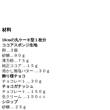
材料
18cmの丸ケーキ型１枚分
ココアスポンジ生地
卵…３個
砂糖…９０ｇ
薄力粉…７５ｇ
純正ココア …１５ｇ
溶かし無塩バター …３０ｇ
飾り様チョコ
チョコレート …３０ｇ
チョコガナッシュ
チョコレート …１５０ｇ
生クリーム …１５０ｃｃ
シロップ
砂糖 …２５ｇ