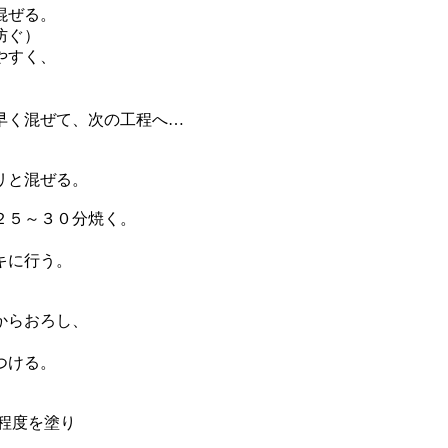
混ぜる。
防ぐ）
やすく、
く混ぜて、次の工程へ…
リと混ぜる。
２５～３０分焼く。
キに行う。
からおろし、
つける。
程度を塗り