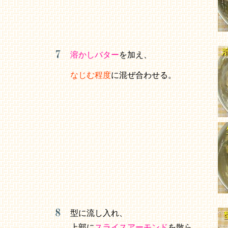
溶かしバター
を加え、
なじむ程度
に混ぜ合わせる。
型に流し入れ、
上部に
スライスアーモンド
を散ら