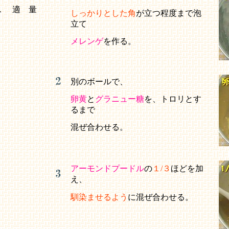
ス
適 量
しっかりとした角
が立つ程度まで泡
立て
メレンゲ
を作る。
別のボールで、
卵黄
と
グラニュー糖
を、トロリとす
るまで
混ぜ合わせる。
アーモンドプードル
の
１/３
ほどを加
え、
馴染ませるよう
に混ぜ合わせる。