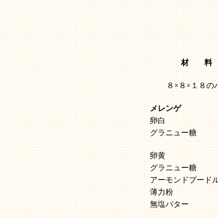
材 料
８×８×１８の
メレンゲ
卵白
グラニュー糖
卵黄
グラニュー糖
アーモンドプード
薄力粉
無塩バター