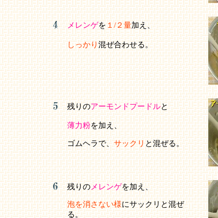
メレンゲ
を
１/２量
加え、
しっかり
混ぜ合わせる。
残りの
アーモンドプードル
と
薄力粉
を加え、
ゴムヘラで、
サックリ
と混ぜる。
残りの
メレンゲ
を加え、
泡を消さない様
にサックリと混ぜ
る。