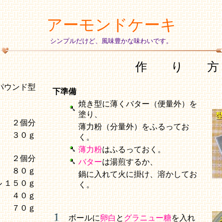
アーモンドケーキ
シンプルだけど、風味豊かな味わいです。
作 り 方
パウンド型
下準備
焼き型に薄くバター（便量外）を
塗り、
２個分
薄力粉（分量外）をふるってお
３０ｇ
く。
薄力粉
はふるっておく。
２個分
バター
は湯煎するか、
８０ｇ
鍋に入れて火に掛け、溶かしてお
ル
１５０ｇ
く。
４０ｇ
７０ｇ
ボールに
卵白
と
グラニュー糖
を入れ