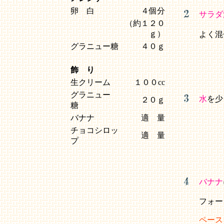
卵 白
４個分
サラダ
（約１２０
ｇ）
よく混
グラニュー糖
４０ｇ
飾 り
生クリーム
１００cc
グラニュー
水
を少
２０ｇ
糖
バナナ
適 量
チョコシロッ
適 量
プ
バナナ
フォー
ペース