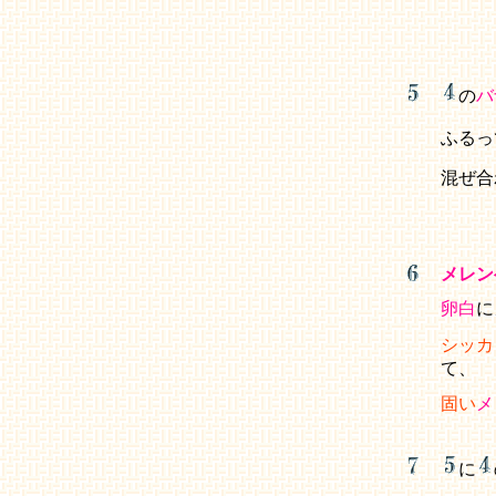
の
バ
ふるっ
混ぜ合
メレン
卵白
に
シッカ
て、
固い
メ
に