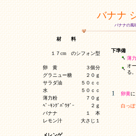
バナナ 
バナナの風
材 料
下準備
１７cm のシフォン型
薄
オ
卵 黄
３個分
る
グラニュー糖
２０ｇ
サラダ油
５０ｃｃ
水
５０ｃｃ
卵黄
に
薄力粉
７０ｇ
ﾍﾞｰｷﾝｸﾞﾊﾟｳﾀﾞｰ
２ｇ
白っぽ
バナナ
１ 本
レモン汁
大さじ１
メレンゲ