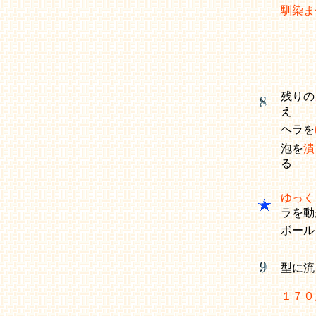
馴染ま
残りの
え
ヘラを
泡を
潰
る
ゆっく
ラを
ボー
型に流
１７０