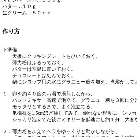
バター…１０ｇ
生クリーム…５０ｃｃ
作り方
下準備…
天板にクッキングシートをひいておく。
薄力粉はふるっておく。
バターは室温に置いておく。
チョコレートは刻んでおく。
鍋にシロップ用の水にグラニュー糖を加え、煮溶かして
１．卵を約４０度のお湯で湯煎しながら、
ハンドミキサー高速で泡立て、グラニュー糖を３回に分
モッタリとするまで、よく泡立てる。
爪楊枝を1.5cmほど挿してみて、倒れない程度に、シッ
シッカリ泡立てた後にミキサーを低速にし約１分、大きな
２．薄力粉を加えてヘラをゆっくりと動かしながら、