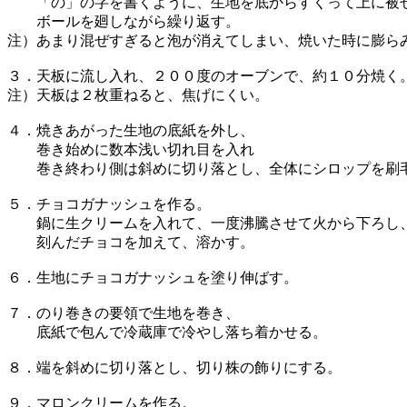
「の」の字を書くように、生地を底からすくって上に被
ボールを廻しながら繰り返す。
注）あまり混ぜすぎると泡が消えてしまい、焼いた時に膨
３．天板に流し入れ、２００度のオーブンで、約１０分焼く
注）天板は２枚重ねると、焦げにくい。
４．焼きあがった生地の底紙を外し、
巻き始めに数本浅い切れ目を入れ
巻き終わり側は斜めに切り落とし、全体にシロップを刷
５．チョコガナッシュを作る。
鍋に生クリームを入れて、一度沸騰させて火から下ろし
刻んだチョコを加えて、溶かす。
６．生地にチョコガナッシュを塗り伸ばす。
７．のり巻きの要領で生地を巻き、
底紙で包んで冷蔵庫で冷やし落ち着かせる。
８．端を斜めに切り落とし、切り株の飾りにする。
９．マロンクリームを作る。