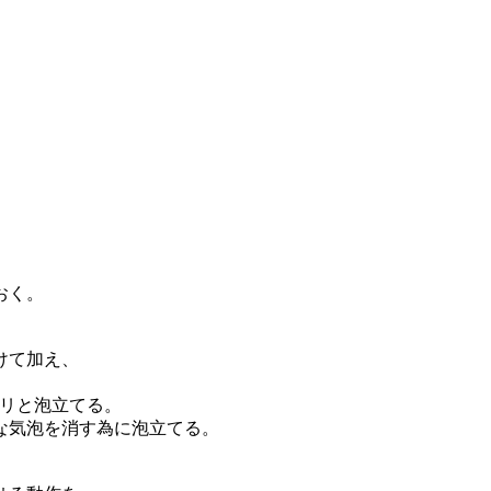
おく。
けて加え、
カリと泡立てる。
気泡を消す為に泡立てる。