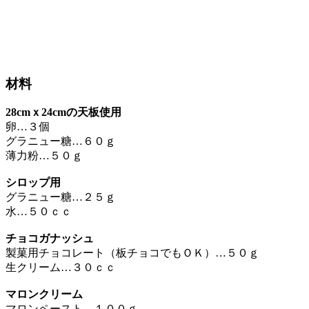
材料
28cmｘ24cmの天板使用
卵…３個
グラニュー糖…６０ｇ
薄力粉…５０ｇ
シロップ用
グラニュー糖…２５ｇ
水…５０ｃｃ
チョコガナッシュ
製菓用チョコレート（板チョコでもＯＫ）…５０ｇ
生クリーム…３０ｃｃ
マロンクリーム
マロンペースト…１００ｇ