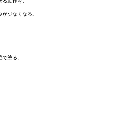
せる動作を、
らみが少なくなる。
。
毛で塗る。
、