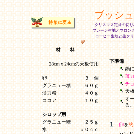
ブッシュ
クリスマス定番の切り
プレーン生地とマロン
コーヒー生地と生クリ
材 料
下準備
28cmｘ24cmの天板使用
鍋
薄
卵
３ 個
チ
グラニュー糖
６０ｇ
天
薄力粉
４０ｇ
オ
ココア
１０ｇ
る
シロップ用
グラニュー糖
２５ｇ
卵
を
約
水
５０ｃｃ
ハンド