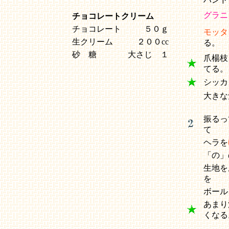
グラニ
チョコレートクリーム
チョコレート
５０ｇ
モッタ
生クリーム
２００cc
る。
砂 糖
大さじ １
爪楊枝
てる。
シッカ
大きな
振るっ
て
ヘラを
「の」
生地を
を
ボール
あまり
くな