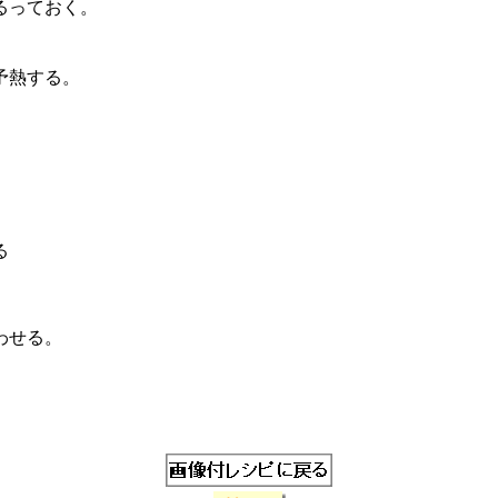
るっておく。
予熱する。
る
わせる。
。