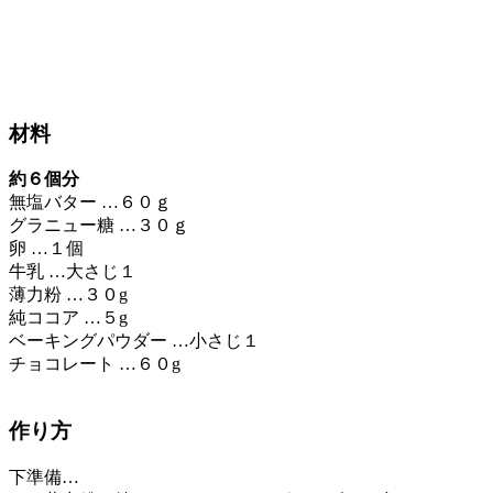
材料
約６個分
無塩バター …６０ｇ
グラニュー糖 …３０ｇ
卵 …１個
牛乳 …大さじ１
薄力粉 …３０g
純ココア …５g
ベーキングパウダー …小さじ１
チョコレート …６０g
作り方
下準備…