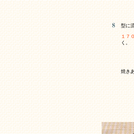
型に
１７
く。
焼き