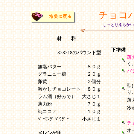
チョコ
しっとり柔らかい
材 料
下準備
8×8×18のパウンド型
薄
く
無塩バター
８０ｇ
バ
グラニュー糖
２０ｇ
卵黄
２個分
型
溶かしチョコレート
８０ｇ
り
ラム酒（好みで）
大さじ１
薄
薄力粉
７０ｇ
冷
純ココア
１０ｇ
ﾍﾞｰｷﾝｸﾞﾊﾟｳﾀﾞｰ
小さじ１
チ
オ
メレンゲ用