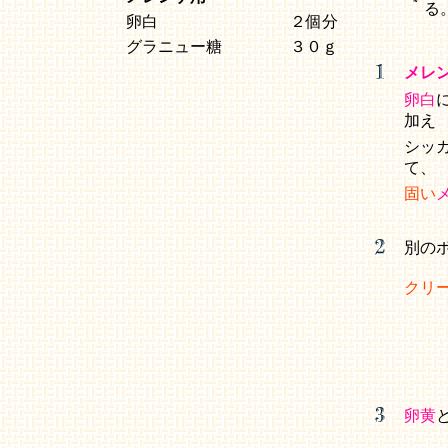
る
卵白
２個分
グラニュー糖
３０ｇ
メレ
卵白
加え
シッ
て、
固い
別の
クリ
卵黄