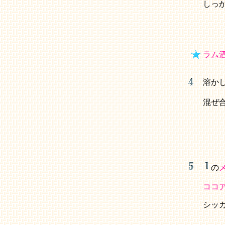
しっ
ラム
溶か
混ぜ
の
ココ
シッ