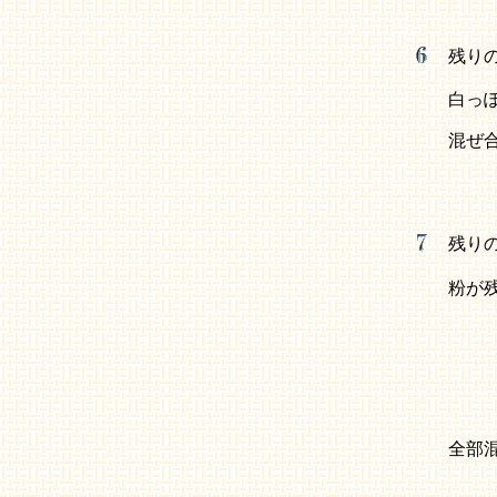
残り
白っ
混ぜ
残り
粉が
全部