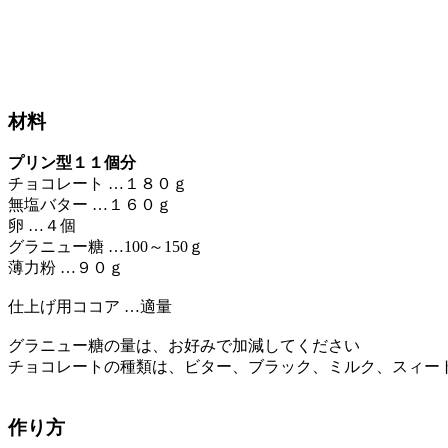
材料
プリン型１１個分
チョコレート …１８０ｇ
無塩バター …１６０ｇ
卵 …４個
グラニュー糖 …100～150ｇ
薄力粉 …９０ｇ
仕上げ用ココア …適量
グラニュー糖の量は、お好みで加減してください
チョコレートの種類は、ビター、ブラック、ミルク、スィー
作り方