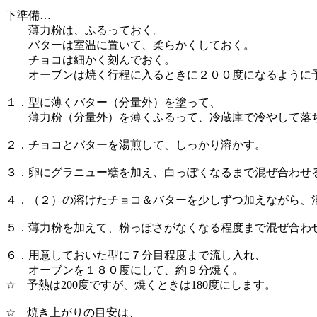
下準備…
薄力粉は、ふるっておく。
バターは室温に置いて、柔らかくしておく。
チョコは細かく刻んでおく。
オーブンは焼く行程に入るときに２００度になるように
１．型に薄くバター（分量外）を塗って、
薄力粉（分量外）を薄くふるって、冷蔵庫で冷やして落
２．チョコとバターを湯煎して、しっかり溶かす。
３．卵にグラニュー糖を加え、白っぽくなるまで混ぜ合わせ
４．（２）の溶けたチョコ＆バターを少しずつ加えながら
５．薄力粉を加えて、粉っぽさがなくなる程度まで混ぜ合わ
６．用意しておいた型に７分目程度まで流し入れ、
オーブンを１８０度にして、約９分焼く。
☆ 予熱は200度ですが、焼くときは180度にします。
☆ 焼き上がりの目安は、