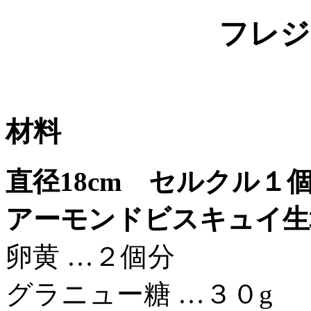
フレジ
材料
直径18cm セルクル１
アーモンドビスキュイ生
卵黄 …２個分
グラニュー糖 …３０g