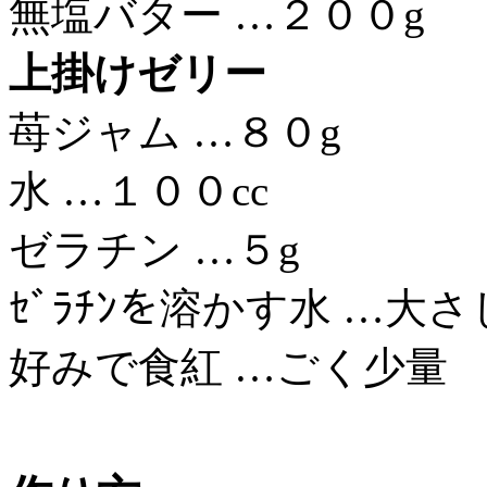
無塩バター …２００g
上掛けゼリー
苺ジャム …８０g
水 …１００cc
ゼラチン …５g
ｾﾞﾗﾁﾝを溶かす水 …大
好みで食紅 …ごく少量