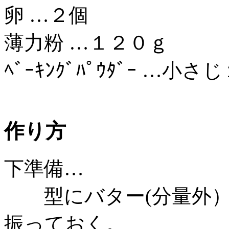
卵 …２個
薄力粉 …１２０ｇ
ﾍﾞｰｷﾝｸﾞﾊﾟｳﾀﾞｰ …小さ
作り方
下準備…
型にバター(分量外）
振っておく。