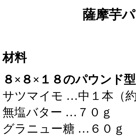
薩摩芋パ
材料
８×８×１８のパウンド型
サツマイモ …中１本（
無塩バター …７０ｇ
グラニュー糖 …６０ｇ