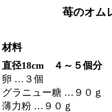
苺のオム
材料
直径18cm ４～５個分
卵 …３個
グラニュー糖 …９０ｇ
薄力粉 …９０ｇ