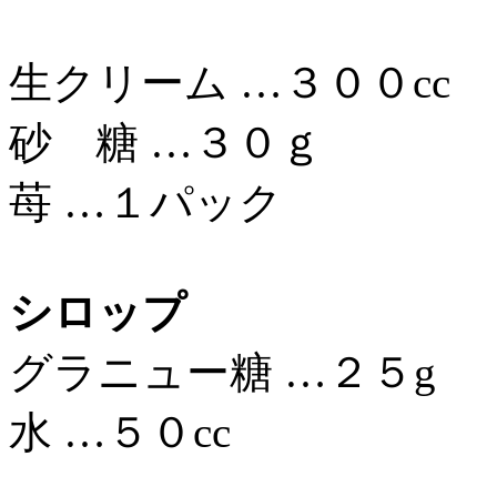
生クリーム …３００cc
砂 糖 …３０ｇ
苺 …１パック
シロップ
グラニュー糖 …２５g
水 …５０cc