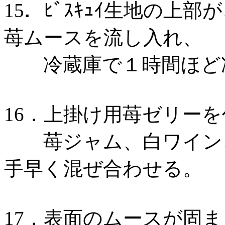
15．ﾋﾞｽｷｭｲ生地の上部
苺ムースを流し入れ、
冷蔵庫で１時間ほど
16．上掛け用苺ゼリー
苺ジャム、白ワイン、湯
手早く混ぜ合わせる。
17．表面のムースが固