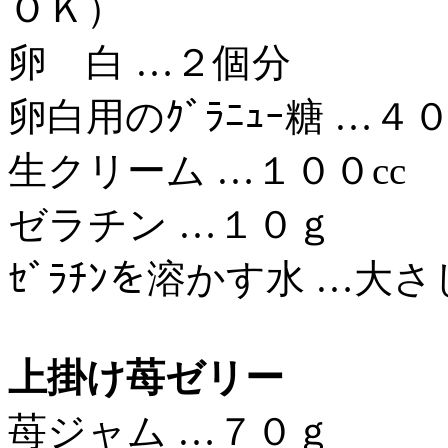
ＯＫ）
卵 白 …２個分
卵白用のｸﾞﾗﾆｭｰ糖 …４
生クリーム …１００cc
ゼラチン …１０ｇ
ｾﾞﾗﾁﾝを溶かす水 …大
上掛け苺ゼリー
苺ジャム …７０ｇ