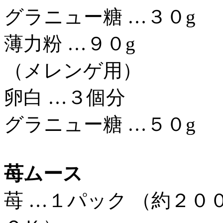
グラニュー糖 …３０g
薄力粉 …９０g
（メレンゲ用）
卵白 …３個分
グラニュー糖 …５０g
苺ムース
苺 …１パック （約２