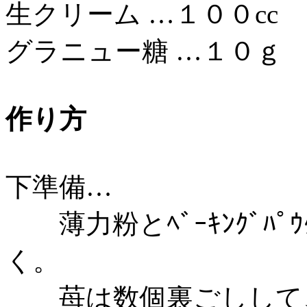
生クリーム …１００cc
グラニュー糖 …１０ｇ
作り方
下準備…
薄力粉とﾍﾞｰｷﾝｸﾞﾊﾟ
く。
苺は数個裏ごしして、5