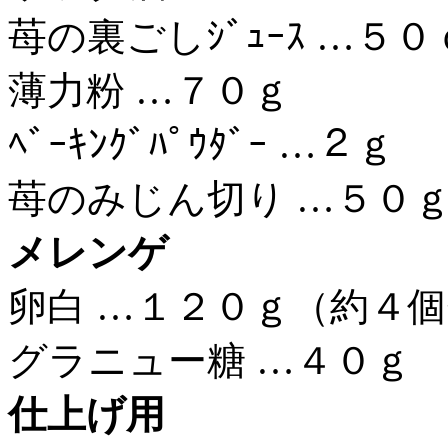
苺の裏ごしｼﾞｭｰｽ …５
薄力粉 …７０ｇ
ﾍﾞｰｷﾝｸﾞﾊﾟｳﾀﾞｰ …２ｇ
苺のみじん切り …５０
メレンゲ
卵白 …１２０ｇ（約４
グラニュー糖 …４０ｇ
仕上げ用