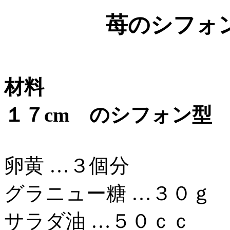
苺のシフォ
材料
１７cm のシフォン型
卵黄 …３個分
グラニュー糖 …３０ｇ
サラダ油 …５０ｃｃ