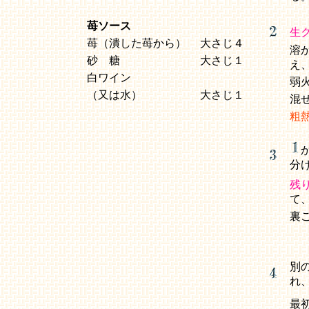
苺ソース
生
苺（潰した苺から）
大さじ４
溶
砂 糖
大さじ１
え
白ワイン
弱
（又は水）
大さじ１
混
粗
分
残
て
裏
別
れ
最