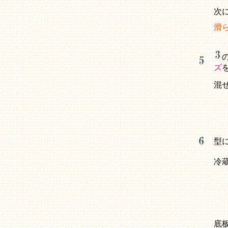
次
滑
ズ
混
型
冷
底