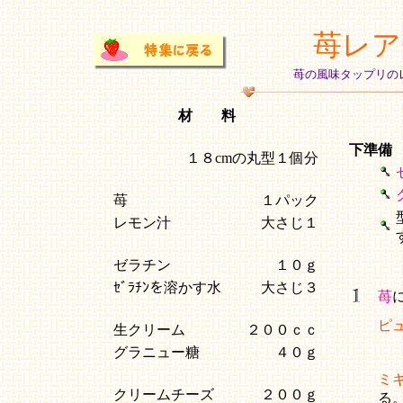
苺レア
苺の風味タップリの
材 料
下準備
１８cmの丸型１個分
苺
１パック
レモン汁
大さじ１
ゼラチン
１０ｇ
ｾﾞﾗﾁﾝを溶かす水
大さじ３
苺
ピ
生クリーム
２００ｃｃ
グラニュー糖
４０ｇ
ミ
クリームチーズ
２００ｇ
る