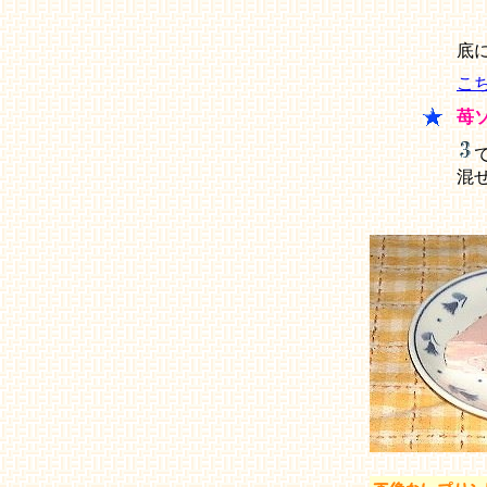
底
こ
苺
混