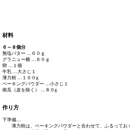
材料
６～８個分
無塩バター …６０ｇ
グラニュー糖 …６０ｇ
卵 …１個
牛乳 …大さじ１
薄力粉 …１００g
ベーキングパウダー …小さじ１
南瓜（皮を除く） …８０g
作り方
下準備…
薄力粉は、ベーキングパウダーと合わせて、ふるってお