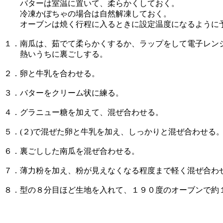
バターは室温に置いて、柔らかくしておく。
冷凍かぼちゃの場合は自然解凍しておく。
オーブンは焼く行程に入るときに設定温度になるように
１．南瓜は、茹でて柔らかくするか、ラップをして電子レンジ
熱いうちに裏ごしする。
２．卵と牛乳を合わせる。
３．バターをクリーム状に練る。
４．グラニュー糖を加えて、混ぜ合わせる。
５．(２)で混ぜた卵と牛乳を加え、しっかりと混ぜ合わせる
６．裏ごしした南瓜を混ぜ合わせる。
７．薄力粉を加え、粉が見えなくなる程度まで軽く混ぜ合わ
８．型の８分目ほど生地を入れて、１９０度のオーブンで約