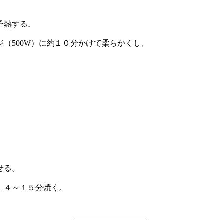
予熱する。
（500W）に約１０分かけて柔らかくし、
。
せる。
１４～１５分焼く。