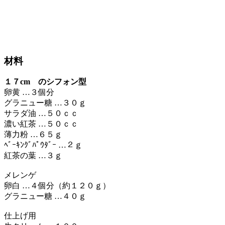
材料
１７cm のシフォン型
卵黄 …３個分
グラニュー糖 …３０ｇ
サラダ油 …５０ｃｃ
濃い紅茶 …５０ｃｃ
薄力粉 …６５ｇ
ﾍﾞｰｷﾝｸﾞﾊﾟｳﾀﾞｰ …２ｇ
紅茶の葉 …３ｇ
メレンゲ
卵白 …４個分（約１２０ｇ）
グラニュー糖 …４０ｇ
仕上げ用