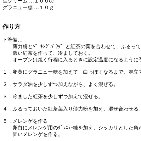
生クリーム …１００cc
グラニュー糖 …１０ｇ
作り方
下準備…
薄力粉とﾍﾞｰｷﾝｸﾞﾊﾟｳﾀﾞｰと紅茶の葉を合わせて、ふるっ
濃い紅茶を作って、冷ましておく。
オーブンは焼く行程に入るときに設定温度になるように
１．卵黄にグラニュー糖を加えて、白っぽくなるまで、泡立
２．サラダ油を少しずつ加えながら、よく混ぜる。
３．冷ました紅茶を少しずつ加えて混ぜる。
４．ふるっておいた紅茶葉入り薄力粉を加え、混ぜ合わせる
５．メレンゲを作る
卵白にメレンゲ用のｸﾞﾗﾆｭｰ糖を加え、シッカリとした角
固いメレンゲを作る。