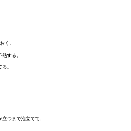
ておく。
予熱する。
てる。
。
が立つまで泡立てて、