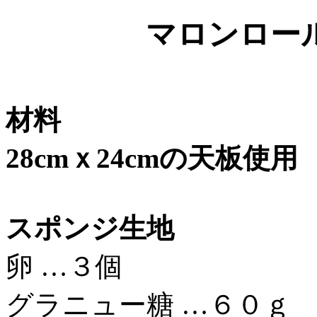
マロンロー
材料
28cmｘ24cmの天板使用
スポンジ生地
卵 …３個
グラニュー糖 …６０ｇ