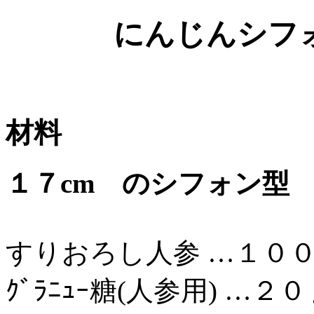
にんじんシフ
材料
１７cm のシフォン型
すりおろし人参 …１０
ｸﾞﾗﾆｭｰ糖(人参用) …２