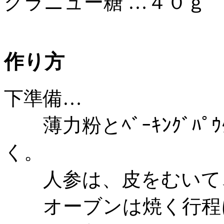
グラニュー糖 …４０ｇ
作り方
下準備…
薄力粉とﾍﾞｰｷﾝｸﾞﾊﾟ
く。
人参は、皮をむいて
オーブンは焼く行程に