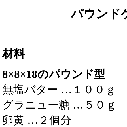
パウンド
材料
8×8×18のパウンド型
無塩バター …１００ｇ
グラニュー糖 …５０ｇ
卵黄 …２個分