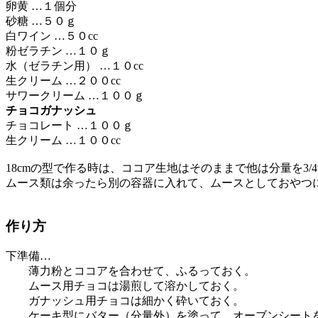
卵黄 …１個分
砂糖 …５０ｇ
白ワイン …５０cc
粉ゼラチン …１０ｇ
水（ゼラチン用） …１０cc
生クリーム …２００cc
サワークリーム …１００ｇ
チョコガナッシュ
チョコレート …１００ｇ
生クリーム …１００cc
18cmの型で作る時は、ココア生地はそのままで他は分量を3/
ムース類は余ったら別の容器に入れて、ムースとしておやつ
作り方
下準備…
薄力粉とココアを合わせて、ふるっておく。
ムース用チョコは湯煎して溶かしておく。
ガナッシュ用チョコは細かく砕いておく。
ケーキ型にバター（分量外）を塗って、オーブンシート