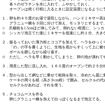
各々のゼラチンを水に入れて、ふやかしておく。
オーブンは焼く行程に入るときに設定温度になるように
１．卵を約４０度のお湯で湯煎しながら、ハンドミキサー高
グラニュー糖を３回に分けて加え、モッタリとするまで
☆ 爪楊枝を1.5cmほど挿してみて、倒れない程度に、シッ
☆ シッカリ泡立てた後にミキサーを低速にし約１分、大き
２．振るっておいた薄力粉とココアを加えて、ヘラをゆっく
「の」の字を書くように、生地を底からすくって上に被
ボールを廻しながら繰り返す。
☆ ただし、ヘラを早く動かしてしまうと、卵の泡が潰れて
３．用意した型に流し入れ、１６０度のオーブンで約２５分
４．型から出して網などに乗せて粗熱を取り、冷めたら皿に
ケーキの周りを紙（高さ９cm程）で囲み、セルクルの代
セルクルがあれば、それを使う。
５．チョコムースを作る
卵にグラニュー糖を加えて白っぽくなるまで泡立てる。