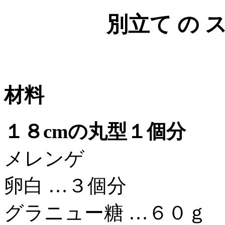
別立て の 
材料
１８cmの丸型１個分
メレンゲ
卵白 …３個分
グラニュー糖 …６０ｇ