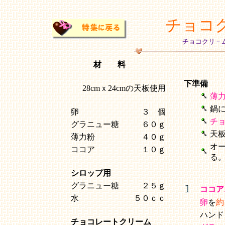
チョコ
チョコクリ－
材 料
下準備
28cmｘ24cmの天板使用
薄
鍋
卵
３ 個
チ
グラニュー糖
６０ｇ
天
薄力粉
４０ｇ
オ
ココア
１０ｇ
る
シロップ用
グラニュー糖
２５ｇ
ココア
水
５０ｃｃ
卵
を
約
ハンド
チョコレートクリーム