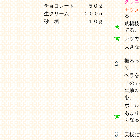
グラニ
チョコレート
５０ｇ
モッタ
生クリーム
２００cc
る。
砂 糖
１０ｇ
爪楊枝
てる。
シッカ
大きな
振るっ
て
ヘラを
「の」
生地を
を、
ボール
あまり
くな
天板に