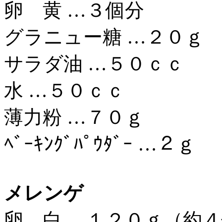
卵 黄 …３個分
グラニュー糖 …２０ｇ
サラダ油 …５０ｃｃ
水 …５０ｃｃ
薄力粉 …７０ｇ
ﾍﾞｰｷﾝｸﾞﾊﾟｳﾀﾞｰ …２ｇ
メレンゲ
卵 白 …１２０ｇ（約