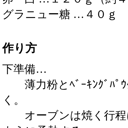
グラニュー糖 …４０ｇ
作り方
下準備…
薄力粉とﾍﾞｰｷﾝｸﾞﾊﾟ
く。
オーブンは焼く行程に