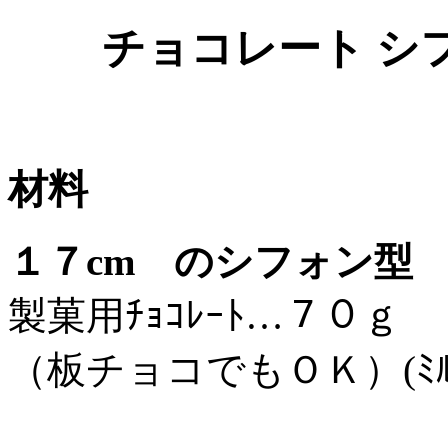
チョコレート シ
材料
１７cm のシフォン型
製菓用ﾁｮｺﾚｰﾄ…７０ｇ
（板チョコでもＯＫ）(ﾐﾙ