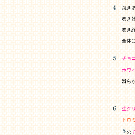
焼き
巻き
巻き
全体
チョ
ホワ
滑ら
生ク
トロ
の