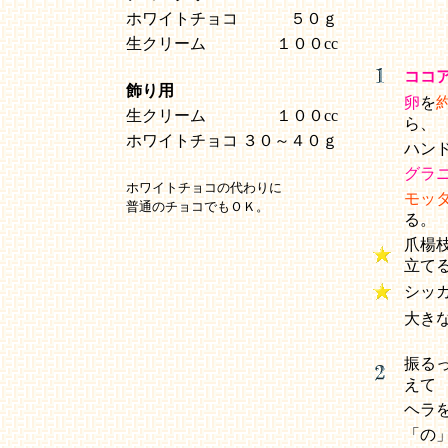
ホワイトチョコ
５０ｇ
生クリーム
１００cc
ココ
飾り用
卵
を
生クリーム
１００cc
ら、
ホワイトチョコ
３０～４０ｇ
ハン
グラ
ホワイトチョコの代わりに
モッ
普通のチョコでもＯＫ。
る
爪楊枝
立て
シッ
大き
振る
えて
ヘラ
「の