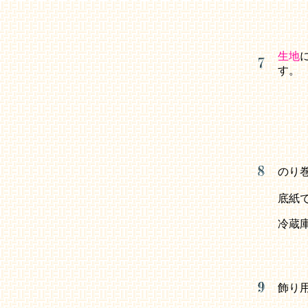
生地
す。
のり
底紙
冷蔵
飾り