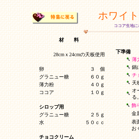
ホワイト
ココア生地に
材 料
下準備
28cmｘ24cmの天板使用
薄
鍋
卵
３ 個
チ
グラニュー糖
６０ｇ
天
薄力粉
４０ｇ
オ
ココア
１０ｇ
る
飾
シロップ用
金
グラニュー糖
２５ｇ
表
水
５０ｃｃ
お
チョコクリーム