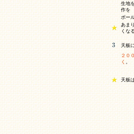
生地
作を
ボー
あま
くな
天板
２０
く
。
天板