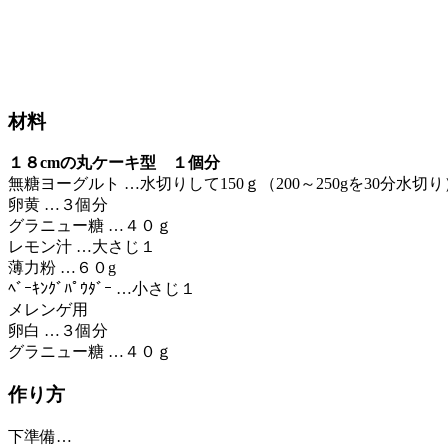
材料
１８cmの丸ケーキ型 １個分
無糖ヨーグルト …水切りして150ｇ（200～250gを30分水切り
卵黄 …３個分
グラニュー糖 …４０ｇ
レモン汁 …大さじ１
薄力粉 …６０g
ﾍﾞｰｷﾝｸﾞﾊﾟｳﾀﾞｰ …小さじ１
メレンゲ用
卵白 …３個分
グラニュー糖 …４０ｇ
作り方
下準備…