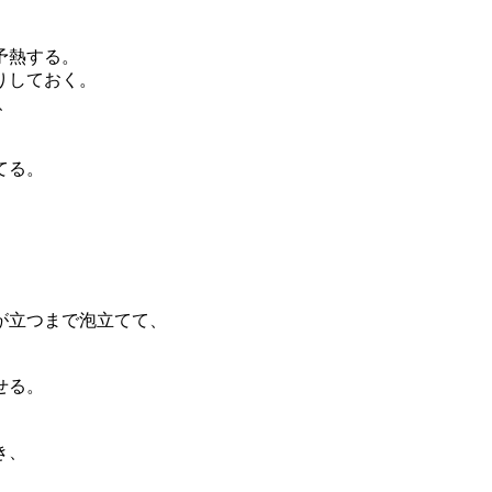
予熱する。
りしておく。
、
てる。
。
が立つまで泡立てて、
せる。
き、