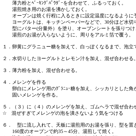
薄力粉とﾍﾞｰｷﾝｸﾞﾊﾟｳﾀﾞｰを合わせて、ふるっておく。
湯煎焼き用のお湯を沸かしておく。
オーブンは焼く行程に入るときに設定温度になるように
ヨーグルトは、キッチンペーパーなどで、30分ほど水切
型にバター(分量外）を塗り、オーブンシートを張りつけ
湯煎のお湯が入らないように、周りをアルミ箔で覆う。
１．卵黄にグラニュー糖を加えて、白っぽくなるまで、泡立
２．水切りしたヨーグルトとレモン汁を加え、混ぜ合わせる
３．薄力粉を加え、混ぜ合わせる。
４．メレンゲを作る
卵白にメレンゲ用のｸﾞﾗﾆｭｰ糖を加え、シッカリとした角
固いメレンゲを作る。
５．（３）に（４）のメレンゲを加え、ゴムヘラで混ぜ合わ
☆ 混ぜすぎてメレンゲの泡を潰さないよう気をつける
６． 型に流し入れて、天板に湯煎用のお湯を張り、型を置
160度のオーブンで約35～45分、湯煎して焼く。