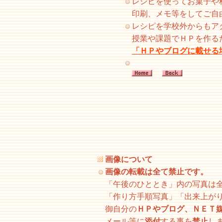
レシピを使ってお菓子や
印刷、メモ等をしてご自
レシピを学校外からもア
授業や課題でＨＰを作る
「ＨＰやブログに載せる
画像について
画像の転載は全て禁止です。
「午後のひととき」内の写真は
「作り方手順写真」「出来上が
御自分の
ＨＰやブログ、ＮＥＴ
メール等に
添付
する事を
禁止
し