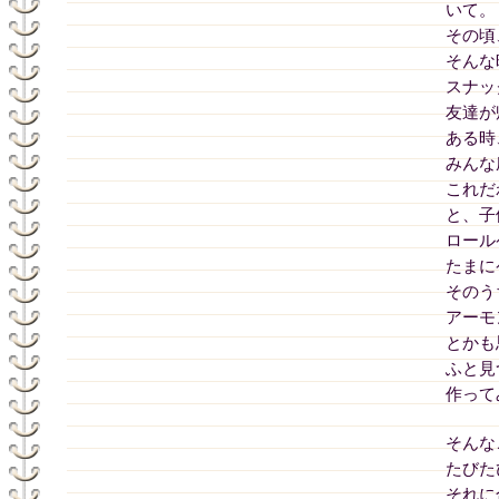
いて。
その頃
そんな
スナッ
友達が
ある時
みんな
これだ
と、子
ロール
たまに
そのう
アーモ
とかも
ふと見
作って
そんな
たびた
それに