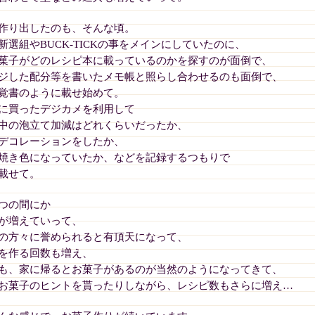
作り出したのも、そんな頃。
新選組やBUCK-TICKの事をメインにしていたのに、
菓子がどのレシピ本に載っているのかを探すのが面倒で、
ジした配分等を書いたメモ帳と照らし合わせるのも面倒で、
覚書のように載せ始めて。
に買ったデジカメを利用して
中の泡立て加減はどれくらいだったか、
デコレーションをしたか、
焼き色になっていたか、などを記録するつもりで
載せて。
つの間にか
が増えていって、
の方々に誉められると有頂天になって、
を作る回数も増え、
も、家に帰るとお菓子があるのが当然のようになってきて、
お菓子のヒントを貰ったりしながら、レシピ数もさらに増え…