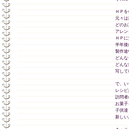
ＨＰを
元々は
どのお
アレン
ＨＰに
半年後
製作途
どんな
どんな
写して
で、い
レシピ
訪問者
お菓子
子供達
新しい