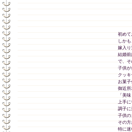
初めて
しかも
嫁入り
結婚前
で、そ
子供が
クッキ
お菓子
御近所
「美味
上手に
調子に
子供の
その方
特に迷