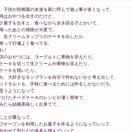
、子供が幼稚園の友達を家に呼んで遊ぶ事が多くなって、
時はおやつを出すのだけど、
ク菓子を出すと、食べながら歩き回る子とかいて、
帰ったあとの掃除が大変で。
、生クリームタップリのケーキを出したら、
座って行儀よく食べてる。
わ！
供のおやつには、ヨーグルトに果物を添えたり、
ケーキを切って生クリームや果物を添えたり。
ケーキを焼いたり。
ち、大好きなモンブランを自分で作れないかと考え出して、
ンドタルトも、手軽に食べるためには作るしかないだろ。
思うようになって、
つけたチーズケーキのレシピが凄く簡単で、
みたら結構美味しく出来てて。
ことが重なって、
びオーブンを利用したお菓子を作るようになっていって、
合わせて型などの道具も増えていって。