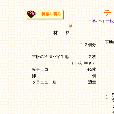
チ
市販のパイ生地
材 料
下準
１２個分
市販の冷凍パイ生地
２枚
（１枚100ｇ）
板チョコ
4/5枚
卵
１個
グラニュー糖
適量