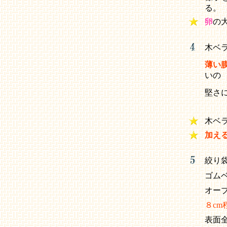
る。
卵
の
木ベ
薄い
いの
堅さ
木ベ
加え
絞り
ゴム
オー
８cm
表面