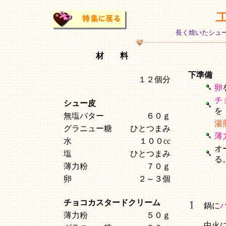
長く焼いたシュ
材 料
下準備
１２個分
卵
チ
シュー皮
を
無塩バター
６０ｇ
湯
グラニュー糖
ひとつまみ
薄
水
１００cc
オ
塩
ひとつまみ
る
薄力粉
７０ｇ
卵
２～３個
チョコカスタードクリーム
鍋に
薄力粉
５０ｇ
中火