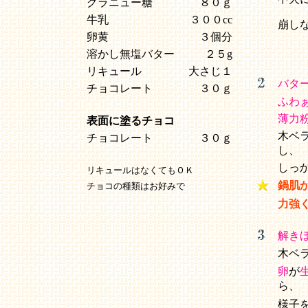
グラニュー糖
８０ｇ
牛乳
３００cc
崩し
卵黄
３個分
溶かし無塩バター
２５g
リキュール
大さじ１
バタ
チョコレート
３０ｇ
ふわ
薄力
表面に塗るチョコ
木ベ
チョコレート
３０ｇ
し、
しっ
リキュールはなくてもＯＫ
鍋肌
チョコの種類はお好みで
力強
解き
木ベ
卵
が
ら、
様子