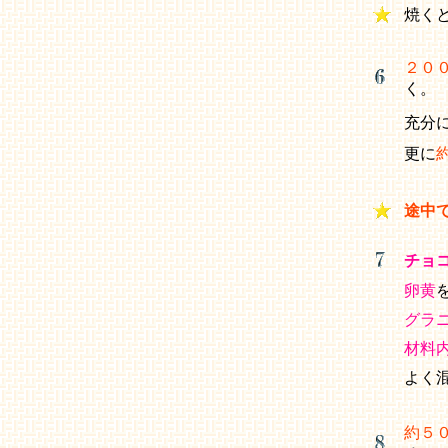
焼く
２０
く。
充分
更に
途中
チョ
卵黄
グラ
材料
よく
約５