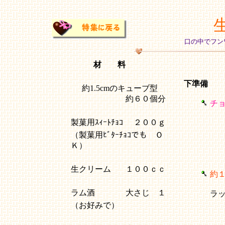
口の中でフン
材 料
下準備
約1.5cmのキューブ型
約６０個分
チ
製菓用ｽｨｰﾄﾁｮｺ
２００ｇ
（製菓用ﾋﾞﾀｰﾁｮｺでも Ｏ
Ｋ）
生クリーム
１００ｃｃ
約１
ラム酒
大さじ １
ラ
（お好みで）