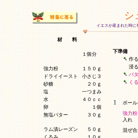
シ
イエスが産まれた時に
材 料
下準備
１個分
作
浸
強力粉
１５０ｇ
バ
ドライイースト
小さじ３
く
砂糖
２０ｇ
塩
一つまみ
水
４０ｃｃ
ボール
卵
１個
強力粉
無塩バター
３０ｇ
入れ
ラム漬レーズン
５０ｇ
混ぜ合
くるみ
１０ｇ