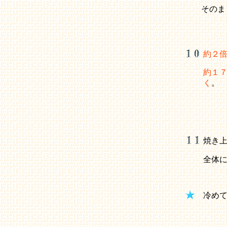
そのま
約２
約１
く
。
焼き
全体
冷め