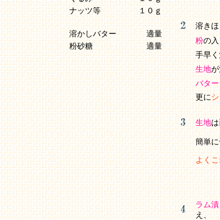
ナッツ等
１０ｇ
溶きほ
溶かしバター
適量
粉
の入
粉砂糖
適量
手早く
生地
が
バター
更に
シ
生地
は
簡単に
よくこ
ラム漬
え、