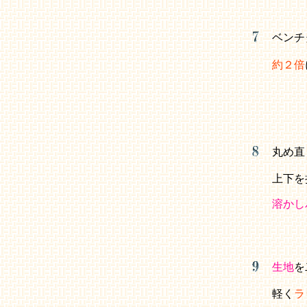
ベンチ
約２倍
丸め直
上下を
溶かし
生地
を
軽く
ラ