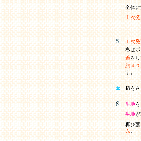
全体に
１次発
１次発
私はボ
蓋
をし
約４０
す。
指をさ
生地
を
生地
が
再び蓋
ム
。