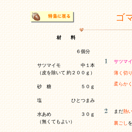
ゴ
材 料
６個分
サツマ
サツマイモ
中１本
（皮を除いて
約２００ｇ）
薄く切
柔らか
砂 糖
５０ｇ
塩
ひとつまみ
まだ
熱
水あめ
３０ｇ
（無くてもよい）
裏ごし