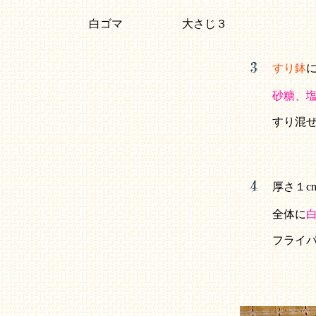
白ゴマ
大さじ３
すり鉢
砂糖、
すり混
厚さ１c
全体に
フライ