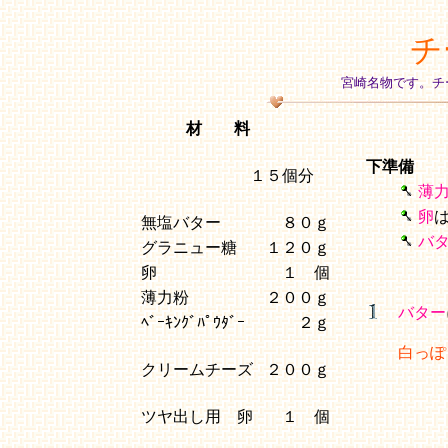
チ
宮崎名物です。チ
材 料
下準備
１５個分
薄
卵
無塩バター
８０ｇ
バ
グラニュー糖
１２０ｇ
卵
１ 個
薄力粉
２００ｇ
バター
ﾍﾞｰｷﾝｸﾞﾊﾟｳﾀﾞｰ
２ｇ
白っぽ
クリームチーズ
２００ｇ
ツヤ出し用 卵
１ 個