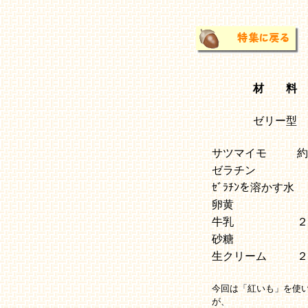
材 料
ゼリー型
サツマイモ
約
ゼラチン
ｾﾞﾗﾁﾝを溶かす水
卵黄
牛乳
２
砂糖
生クリーム
２
今回は「紅いも」を使
が、