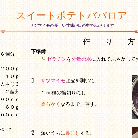
スイートポテトババロア
サツマイモの優しい甘味が口の中で広がります
作 り 方
下準備
 ６個分
ゼラチン
を
分量の水
に入れてふやかして
２００ｇ
１０ｇ
サツマイモ
は皮を剥いて、
大さじ３
２個分
１cm程の輪切りにし、
００ｃｃ
柔らかく
なるまで、蒸す。
６０ｇ
００ｃｃ
いました
熱いうちに
裏ごし
する。