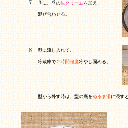
に、
の
生クリーム
を加え、
混ぜ合わせる。
型に流し入れて、
冷蔵庫で
２時間程度
冷やし固める。
型から外す時は、型の底を
ぬるま湯
に浸す