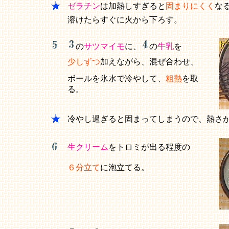
ゼラチン
は加熱しすぎると
固まりにくく
な
溶けたらすぐに火から下ろす。
の
サツマイモ
に、
の
牛乳
を
少しずつ
加えながら、混ぜ合わせ、
ボールを氷水で冷やして、
粗熱
を取
る。
冷やし過ぎると固まってしまうので、熱さ
生クリーム
をトロミが出る程度の
６分立て
に泡立てる。