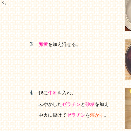
ＯＫ。
卵黄
を加え混ぜる。
鍋に
牛乳
を入れ、
ふやかした
ゼラチン
と
砂糖
を加え
中火に掛けて
ゼラチン
を
溶かす
。