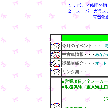
１．
ボディ修理の切
２．スーパーガラスコ
有機化
今月のイベント
・・・
中古車情報
・・・
あなた
従業員紹介
・・・
オート
リンク集
・・・
■営業項目／
全メーカー
■取扱保険／
東京海上日
（マフラー・ス