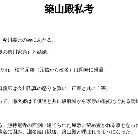
築山殿私考
、今川義元の姪にあたる。
、後の徳川家康）と結婚。
が討たれ、松平元康（元信から改名）は岡崎に帰還。
口義広は今川氏真の怒りを買い、正室と共に自害。
って、瀬名姫は子供達と共に駿府城から家康の根拠地である岡
る、惣持尼寺の西側に建てられた屋敷に留め置かれる事となっ
地名に因み、瀬名姫は以後、築山殿と呼ばれるようになった。