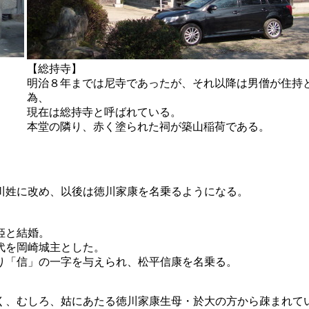
【総持寺】
明治８年までは尼寺であったが、それ以降は男僧が住持
為、
現在は総持寺と呼ばれている。
本堂の隣り、赤く塗られた祠が築山稲荷である。
徳川姓に改め、以後は徳川家康を名乗るようになる。
結婚。
崎城主とした。
一字を与えられ、松平信康を名乗る。
く、むしろ、姑にあたる徳川家康生母・於大の方から疎まれて