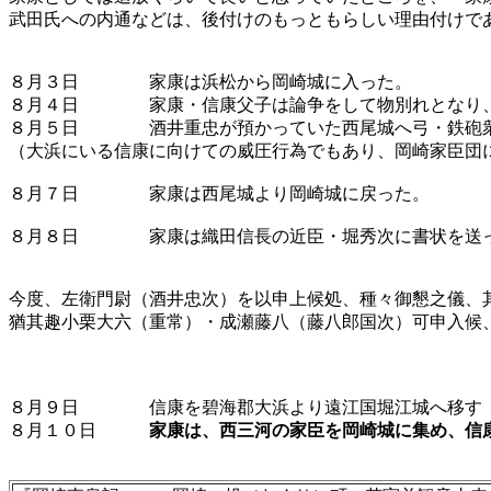
武田氏への内通などは、後付けのもっともらしい理由付けで
８月３日 家康は浜松から岡崎城に入った。
８月４日 家康・信康父子は論争をして物別れとなり、信
８月５日 酒井重忠が預かっていた西尾城へ弓・鉄砲衆
（大浜にいる信康に向けての威圧行為でもあり、岡崎家臣団
８月７日 家康は西尾城より岡崎城に戻った。
８月８日 家康は織田信長の近臣・堀秀次に書状を送っ
今度、左衛門尉（酒井忠次）を以申上候処、種々御懇之儀、
猶其趣小栗大六（重常）・成瀬藤八（藤八郎国次）可
『信
８月９日 信康を碧海郡大浜より遠江国堀江城へ移す 
８月１０日
家康は、西三河の家臣を岡崎城に集め、信