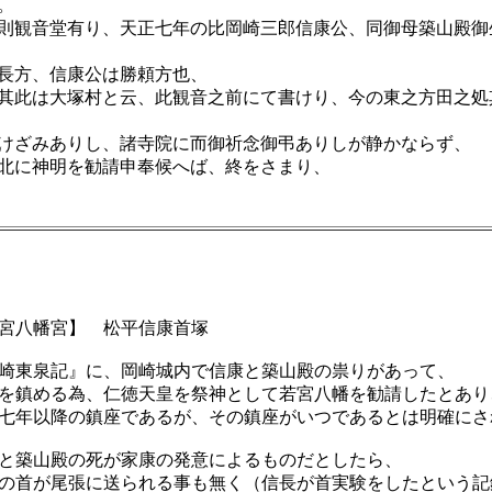
。
則観音堂有り、天正七年の比岡崎三郎信康公、同御母築山殿御
長方、信康公は勝頼方也、
其此は大塚村と云、此観音之前にて書けり、今の東之方田之処
けざみありし、諸寺院に而御祈念御弔ありしが静かならず、
北に神明を勧請申奉候へば、終をさまり、
宮八幡宮】 松平信康首塚
崎東泉記』に、岡崎城内で信康と築山殿の祟りがあって、
を鎮める為、仁徳天皇を祭神として若宮八幡を勧請したとあり
七年以降の鎮座であるが、その鎮座がいつであるとは明確にさ
と築山殿の死が家康の発意によるものだとしたら、
の首が尾張に送られる事も無く（信長が首実験をしたという記