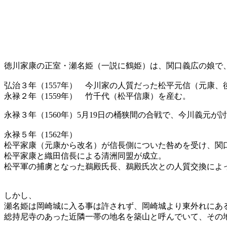
徳川家康の正室・瀬名姫（一説に鶴姫）は、関口義広の娘で
弘治３年（1557年） 今川家の人質だった松平元信（元康
永禄２年（1559年） 竹千代（松平信康）を産む。
永禄３年（1560年）5月19日の桶狭間の合戦で、今川義元
永禄５年（1562年）
松平家康（元康から改名）が信長側についた咎めを受け、関
松平家康と織田信長による清洲同盟が成立。
松平軍の捕虜となった鵜殿氏長、鵜殿氏次との人質交換によ
しかし、
瀬名姫は岡崎城に入る事は許されず、岡崎城より東外れにあ
総持尼寺のあった近隣一帯の地名を築山と呼んでいて、その