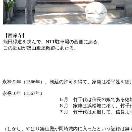
【西岸寺】
籠田緑道を挟んで、NTT駐車場の西側にある。
この近辺が築山殿屋敷跡にあたる。
永禄９年（1566年）、朝廷の許可を得て、家康は松平姓を
永禄10年（1567年）
５月 竹千代は信長の娘である徳姫と
６月 家康は浜松城に移り、竹千代を岡
７月 竹千代は元服して、信長より「信」の
（しかし、やはり築山殿が岡崎城内に入ったという記録は無