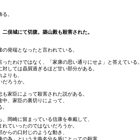
飾る。
、二俣城にて切腹。築山殿も殺害された。
接の発端となったと言われている。
言ったわけではなく、「家康の思い通りにせよ」と答えている
に対しては贔屓過ぎるほど甘い部分がある。
れよりも、
いだろうか。
忠も家臣によって殺害された説がある。
途中、家臣の裏切りによって、
る。
も、岡崎に留まっている信康を奉戴して、
まれていったのではないだろうか。
部からの口封じのような動き、
康の為」という大義名分を盾にとっての殺害。