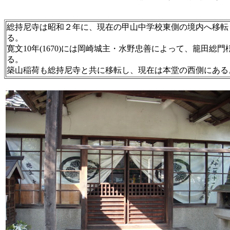
総持尼寺は昭和２年に、現在の甲山中学校東側の境内へ移転
る。
寛文10年(1670)には岡崎城主・水野忠善によって、籠田
る。
築山稲荷も総持尼寺と共に移転し、現在は本堂の西側にある