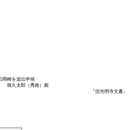
日岡崎を追出申候
 堀久太郎（秀政）殿
文書』