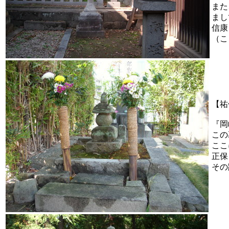
また
まし
信康
（こ
【祐
『岡
この
ここ
正保
その