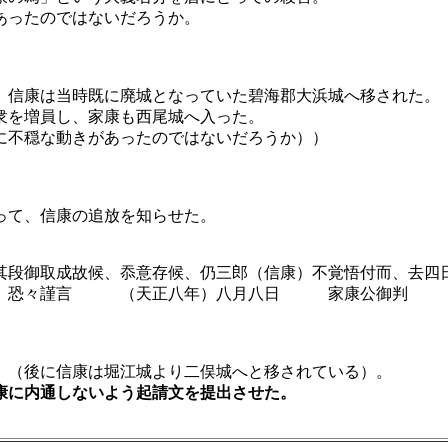
あったのではないだろうか。
康は当時既に廃城となっていた碧海郡大浜城へ移された。
を増員し、家康も西尾城へ入った。
に不穏な動きがあったのではないだろうか））
て、信康の追放を知らせた。
其段御取成故候、忝意存候、仍三郎（信康）不覚悟付而、去四
申入候、恐々謹言 （天正八年）八月八日 家康公御判
光明寺
（後に信康は堀江城より二俣城へと移されている）。
康に内通しないよう起請文を提出させた。