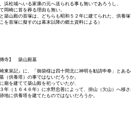
、浜松城へいる家康の元へ送られる事も無いであろうし、
て岡崎に首を葬る理由も無い。
と築山殿の首塚は、どちらも昭和５２年に建てられた、供養塚
こを首塚に擬すのは幕末以降の郷土資料による）
傳寺】 築山殿墓
崎東泉記』に、「御袋様は四十間北に神明を勧請申奉」とある
墓（供養塔）の事ではないだろうか。
に廟を建てて築山殿を祀っていたが、
３年（１６４６年）に水野忠善によって、掛山（欠山）へ移さ
跡地に供養塔を建てたものではないだろうか。