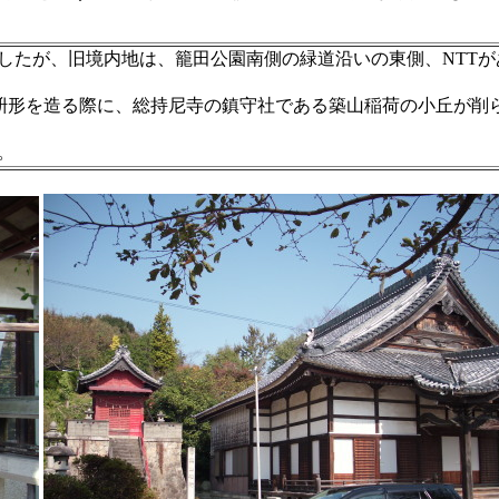
したが、旧境内地は、籠田公園南側の緑道沿いの東側、NTTが
総門枡形を造る際に、総持尼寺の鎮守社である築山稲荷の小丘が削
。