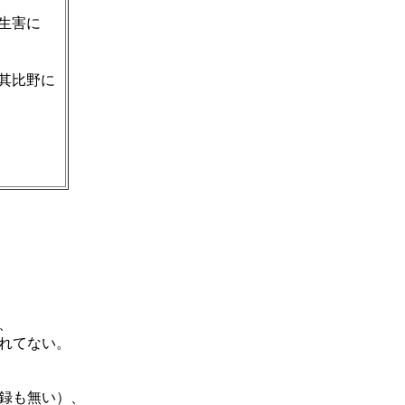
生害に
其比野に
、
れてない。
録も無い）、