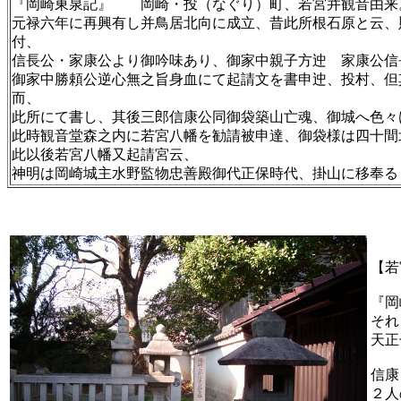
『岡崎東泉記』 岡崎・投（なぐり）町、若宮并観音由来
元禄六年に再興有し并鳥居北向に成立、昔此所根石原と云、
付、
信長公・家康公より御吟味あり、御家中親子方迚 家康公信
御家中勝頼公逆心無之旨身血にて起請文を書申迚、投村、但
而、
此所にて書し、其後三郎信康公同御袋築山亡魂、御城へ色々
此時観音堂森之内に若宮八幡を勧請被申達、御袋様は四十間
此以後若宮八幡又起請宮云、
神明は岡崎城主水野監物忠善殿御代正保時代、掛山に移奉る
【若
『岡
それ
天正
信康
２人