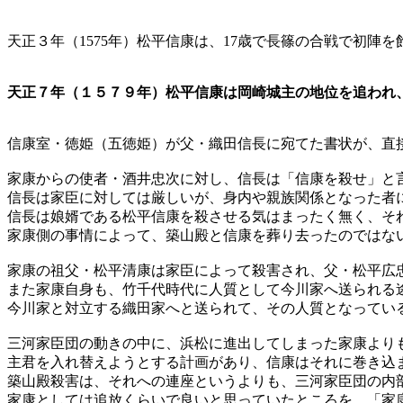
天正３年（1575年）松平信康は、17歳で長篠の合戦で初陣を
天正７年（１５７９年）松平信康は岡崎城主の地位を追われ
信康室・徳姫（五徳姫）が父・織田信長に宛てた書状が、直
家康からの使者・酒井忠次に対し、信長は「信康を殺せ」と
信長は家臣に対しては厳しいが、身内や親族関係となった者
信長は娘婿である松平信康を殺させる気はまったく無く、そ
家康側の事情によって、築山殿と信康を葬り去ったのではな
家康の祖父・松平清康は家臣によって殺害され、父・松平広
また家康自身も、竹千代時代に人質として今川家へ送られる
今川家と対立する織田家へと送られて、その人質となってい
三河家臣団の動きの中に、浜松に進出してしまった家康より
主君を入れ替えようとする計画があり、信康はそれに巻き込
築山殿殺害は、それへの連座というよりも、三河家臣団の内
家康としては追放くらいで良いと思っていたところを、「家