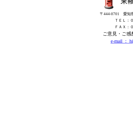
東
〒444-0701 
ＴＥＬ：
ＦＡＸ：
ご意見・ご感
e-mail ： h