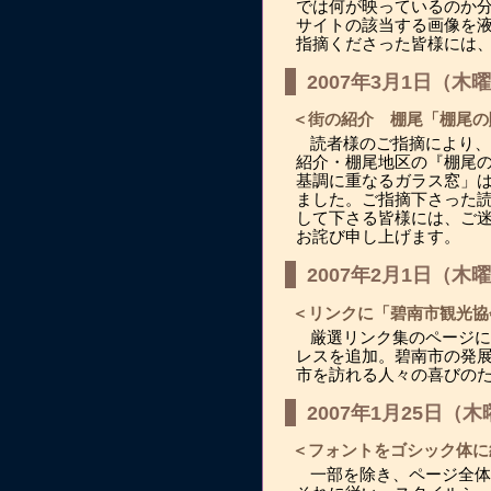
では何が映っているのか
サイトの該当する画像を
指摘くださった皆様には
2007年3月1日（木
＜街の紹介 棚尾「棚尾の
読者様のご指摘により、
紹介・棚尾地区の『棚尾
基調に重なるガラス窓」
ました。ご指摘下さった
して下さる皆様には、ご
お詫び申し上げます。
2007年2月1日（木
＜リンクに「碧南市観光協
厳選リンク集のページに
レスを追加。碧南市の発
市を訪れる人々の喜びの
2007年1月25日（
＜フォントをゴシック体に
一部を除き、ページ全体