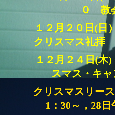
０ 教
１２月２０日(日
クリスマス礼拝 
１２月２４日(木)
スマス・キャ
クリスマスリース作
1：30～，28日