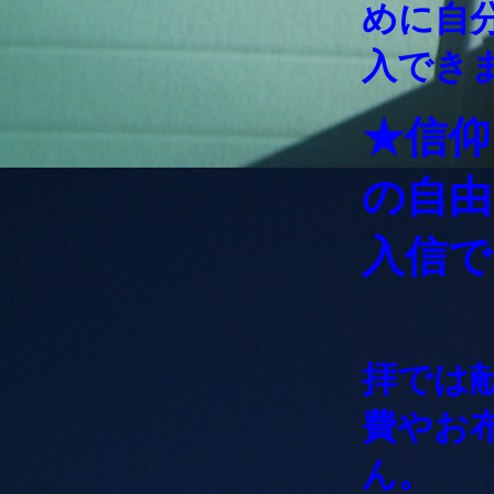
めに自
入でき
★信仰
の自由
入信で
拝では
費やお
ん。