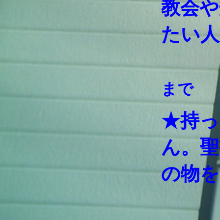
教会や
たい人
まで
★持っ
ん。聖
の物を