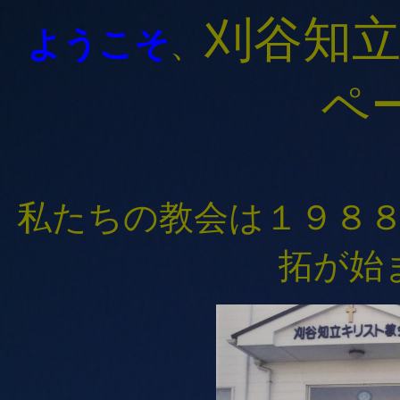
刈谷知
ようこそ
、
ペ
私たちの教会は１９８
拓が始