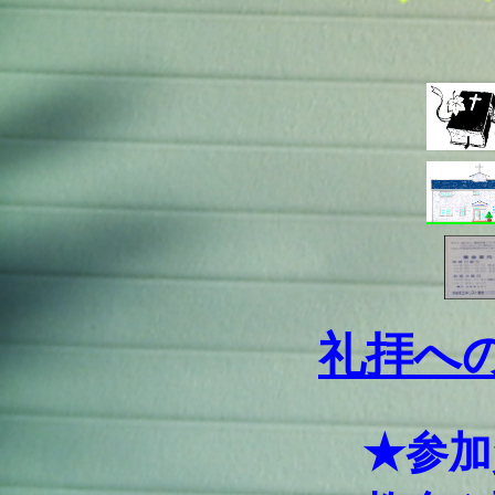
礼拝へ
★参