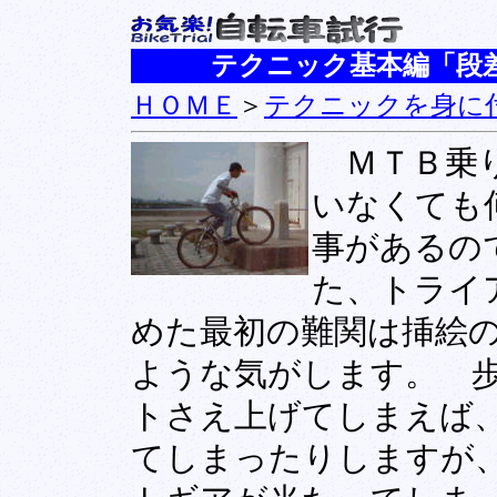
テクニック基本編「段差
ＨＯＭＥ
＞
テクニックを身に
ＭＴＢ乗り
いなくても
事があるの
た、トライ
めた最初の難関は挿絵の
ような気がします。 
トさえ上げてしまえば
てしまったりしますが