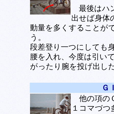
最後はハン
出せば身体
動量を多くすることが
う。
段差登り一つにしても
腰を入れ、今度は引い
がったり腕を投げ出し
Ｇ
他の項のＧ
１コマづつ