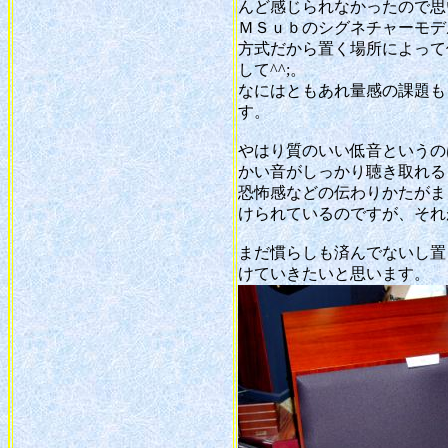
んど感じられなかったので思
ＭＳｕｂのシグネチャーモデ
方式だから置く場所によって
して^^;。
なにはともあれ量感の課題も
す。
やはり質のいい低音というの
かい音がしっかり聴き取れる
恐怖感などの伝わりかたがま
けられているのですが、それ
まだ慣らしも済んでないし置
けていきたいと思います。