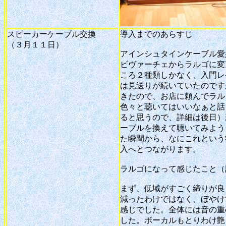
スピーカーケーブル交換
導入までのあらすじ
（３月１１日）
アインシュタインケーブル愛
ビヴァーチェからラルゴに変
ころ２種類しかなく、入門レ
は見送りが続いていたのです
きたので、お店に頼んでラル
色々と聴いてはいいなぁと話
ると思うので、詳細は後日）
ーブルを換えて聴いてみよう
た瞬間から、なにこれという
入へとつながります。
ラルゴになって感じたこと（
まず、低域がすごく締りが良
減ったわけではなく、ぼやけ
感じでした。全体には音の重
した。ボーカルもとりわけ艶