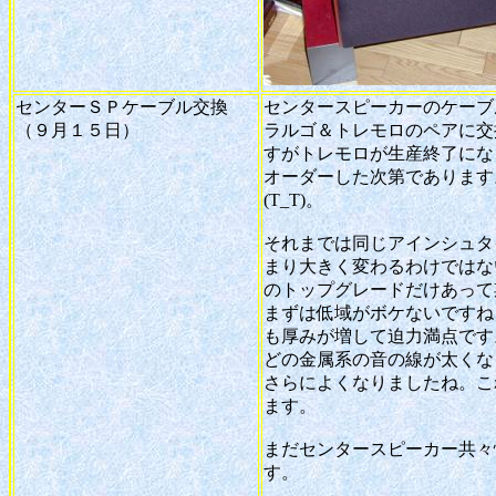
センターＳＰケーブル交換
センタースピーカーのケーブ
（９月１５日）
ラルゴ＆トレモロのペアに交
すがトレモロが生産終了にな
オーダーした次第であります
(T_T)。
それまでは同じアインシュタ
まり大きく変わるわけではな
のトップグレードだけあって
まずは低域がボケないですね
も厚みが増して迫力満点です
どの金属系の音の線が太くな
さらによくなりましたね。こ
ます。
まだセンタースピーカー共々
す。