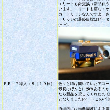
エリートも針交換（新品買う
います。エリートも癖なくオ
カートリッジなんですよ。さ
トリッジの最終目標はピータ
(+_+)。
ＲＲ－７導入（８月１９日）
色々と噂は聞いていたアコー
最初はほんとに効果あるのか
たら新品を貸してくれたので
となりました(^^ゞ（この
原理的には極低周波による電