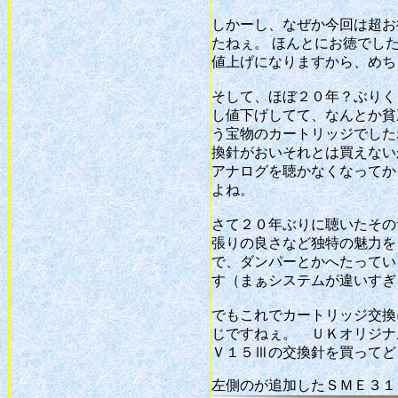
しかーし、なぜか今回は超お
たねぇ。 ほんとにお徳でした
値上げになりますから、めち
そして、ほぼ２０年？ぶりく
し値下げしてて、なんとか貧
う宝物のカートリッジでした
換針がおいそれとは買えないか
アナログを聴かなくなってか
よね。
さて２０年ぶりに聴いたその
張りの良さなど独特の魅力を
で、ダンパーとかへたってい
す（まぁシステムが違いすぎま
でもこれでカートリッジ交換
じですねぇ。 ＵＫオリジナ
Ｖ１５Ⅲの交換針を買ってど
左側のが追加したＳＭＥ３１