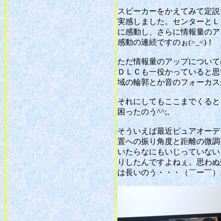
スピーカーをかえてみて定説
実感しました。センターとＬ
に感動し、さらに情報量のア
感動の連続ですのぉ(>_<)！
ただ情報量のアップについて
ＤＬＣも一役かっていると思
域の輪郭とか音のフォーカス
それにしてもここまでくると
困ったのう^^;。
そういえば最近ピュアオーデ
置への振り角度と距離の微調
いたらなにもいじっていない
りしたんですよねぇ。思わぬ
は長いのう・・・（￣ー￣）