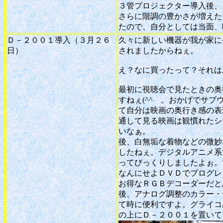
３管プロジェクター導入後、
さらに階調の豊かさが増えた
たので、自分としては当面、
Ｄ－２００１導入（３月２６
久々に新しい機器が我が家に
日）
されましたからねぇ。
え？なに買ったって？それは
最初に視聴会で見たときの奥
すねぇ(^^ゞ。おかげでサブ
て自分は映画の奥行き感の表
通して見る映画は観慣れたシ
いなぁ。
後、白無垢な着物などの微妙
したねぇ。デジタルアニメ系
ってびっくりしましたよぉ。
なんにせよＤＶＤでプログレ
お得なＲＧＢデコーダーだと
後、アナログ調整のカラー・
て時に便利ですよ。グライコ
の上にＤ－２００１を置いて