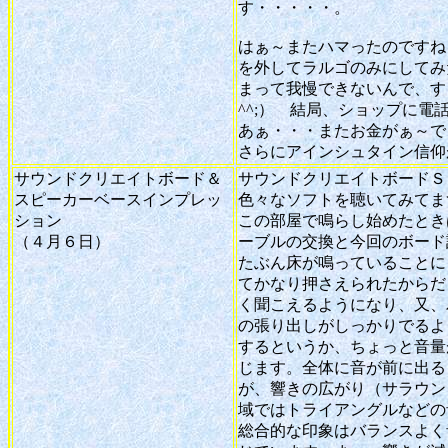
す・・・・・。
はぁ～またハマったのですね
を外してラルゴのみにしてみ
まって我慢できないんで、す
^^;） 結局、ショップに
あぁ・・・またお金がぁ～で
さらにアインシュタイン信仰
サウンドクリエイトボード＆
サウンドクリエイトボードＳ
スピーカーベースインプレッ
色々なソフトを聴いてみてま
ション
この部屋で鳴らし始めたとき
（４月６日）
ーブルの交換と今回のボード
たぶん床が鳴っていることに
てかなり押さえられたからだ
く聞こえるようになり、又、
の張り出しがしっかりでるよ
するというか、ちょっと音量
じます。全体に音が前に出る
が、響きの広がり（サラウン
域ではトライアングルなど
総合的な印象はバランスよく