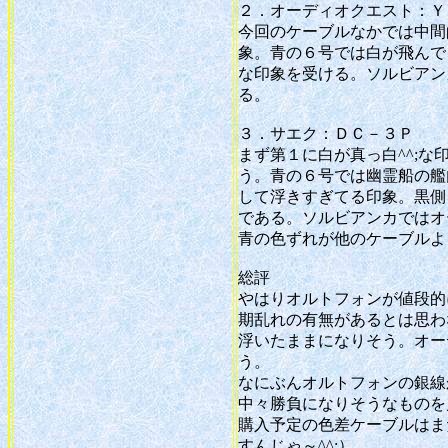
２．オーディオクエスト：Ｙ
今回のケーブルなかでは中間
象。青の６号では白が飛んで
な印象を受ける。ソルビアン
る。
３．サエク：ＤＣ－３Ｐ
まず第１に白が真っ白^^;
う。青の６号では幽霊船の艦
して浮きすぎてる印象。黒側
である。ソルビアンカではオ
青の色ずれが他のケーブルよ
総評
やはりオルトフォンが値段的
期乱れの有無があるとは思わ
浮いたままになりそう。オー
う。
なにぶんオルトフォンの銀線
中々勝負になりそうなものを
購入予定の色差ケーブルはま
すんじゃ～^^;）