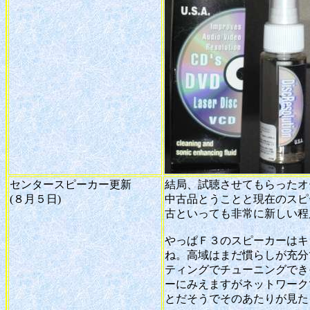
センタースピーカー更新
結局、試聴させてもらったオ
(８月５日)
中古品とうことと現在のスピ
古といっても非常に新しい程
やっぱＦ３のスピーカーはキ
ね。高域はまだ慣らしが充分
ティングでチューニングでき
ーにみえますがネットワーク
とだそうでそのあたりが見た