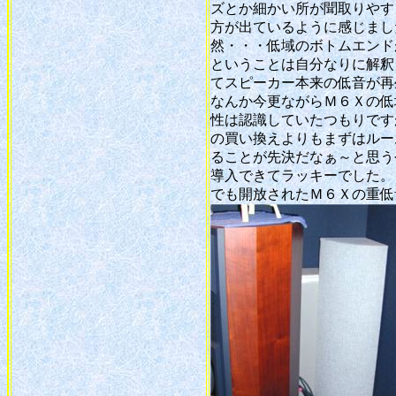
ズとか細かい所が聞取りやす
方が出ているように感じまし
然・・・低域のボトムエンドが
ということは自分なりに解釈
てスピーカー本来の低音が再
なんか今更ながらＭ６Ｘの低
性は認識していたつもりです
の買い換えよりもまずはルー
ることが先決だなぁ～と思う
導入できてラッキーでした。
でも開放されたＭ６Ｘの重低