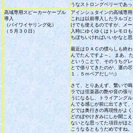
うなストロングベリーであっ
高域専用スピーカーケーブル
アインシュタインの高域専用
導入
これは以前導入したラルゴと
（バイワイヤリング化）
けでも使えるのですが、メー
（５月３０日）
入時にゆくゆくはトレモロも
ちぼちいければいいかなと思
最近はＤＡＣの慣らしも終わ
んでたんですよ～。 まあ、
ということで、そのうちグレ
とで借りてきたのが、運の尽
１．５ｍペアだし^^;）
さて、とりあえず、繋いで鳴
ラでは弦楽器の艶や音の張り
うになるし、トライアングル
んでる感じが前に出てきて、
どでは奥行きの再現性がよく
どのぼやけぎみにしか聞こえ
ないとな思ってた項目がほと
こうなるともうだめですね。