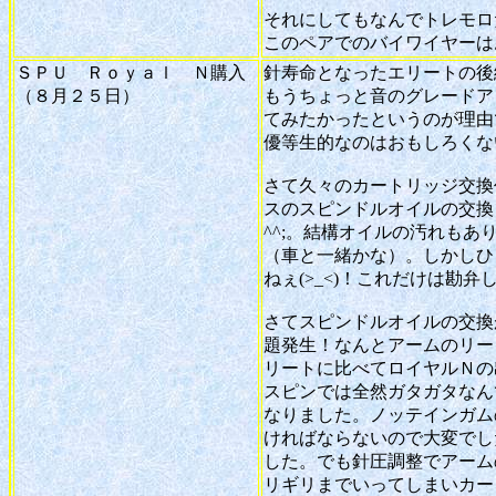
それにしてもなんでトレモロ
このペアでのバイワイヤーは
ＳＰＵ Ｒｏｙａｌ Ｎ購入
針寿命となったエリートの後
（８月２５日）
もうちょっと音のグレードア
てみたかったというのが理由
優等生的なのはおもしろくな
さて久々のカートリッジ交換
スのスピンドルオイルの交換
^^;。結構オイルの汚れも
（車と一緒かな）。しかしひ
ねぇ(>_<)！これだけは勘
さてスピンドルオイルの交換
題発生！なんとアームのリード
リートに比べてロイヤルＮの
スピンでは全然ガタガタなん
なりました。ノッテインガム
ければならないので大変でした
した。でも針圧調整でアーム
リギリまでいってしまいカー