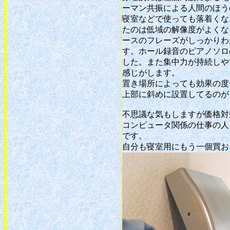
ーマン共振による人間のほう
寝室などで使っても落着くな
たのは低域の解像度がよくな
ースのフレーズがしっかりわ
す。ホール録音のピアノソロ
した。また集中力が持続しや
感じがします。
置き場所によっても効果の度
上部に斜めに設置してるのが
不思議な気もしますが価格対
コンピュータ関係の仕事の人
です。
自分も寝室用にもう一個買お