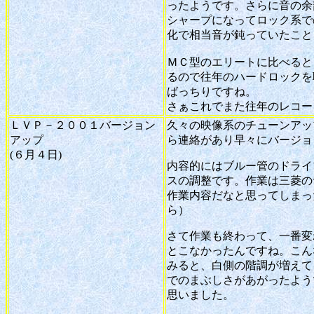
ったようです。さらに音の余
シャープになってロック系で
化で相当音が鈍っていたこと
ＭＣ型のエリートに比べると
るので往年のハードロックを
ばっちりですね。
さぁこれでまた往年のレコー
ＬＶＰ－２００１バージョン
久々の映像系のチューンアッ
アップ
ら連絡があり早々にバージョ
(６月４日)
内容的にはブルー管のドライ
スの調整です。作業は三菱の
作業内容だなと思ってしまっ
ら）
さて作業も終わって、一番変
とこなかったんですね。こん
みると、白側の階調が増えて
でのまぶしさがあがったよう
思いました。