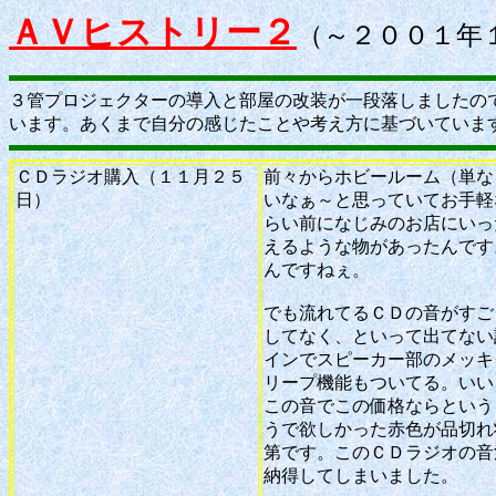
ＡＶヒストリー２
（～２００１年
３管プロジェクターの導入と部屋の改装が一段落しましたので
います。あくまで自分の感じたことや考え方に基づいていま
ＣＤラジオ購入（１１月２５
前々からホビールーム（単な
日）
いなぁ～と思っていてお手軽
らい前になじみのお店にいっ
えるような物があったんです
んですねぇ。
でも流れてるＣＤの音がすご
してなく、といって出てない
インでスピーカー部のメッキ
リープ機能もついてる。いい
この音でこの価格ならという
うで欲しかった赤色が品切れ
第です。このＣＤラジオの音
納得してしまいました。