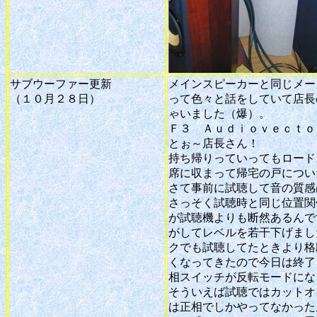
サブウーファー更新
メインスピーカーと同じメー
（１０月２８日）
って色々と話をしていて店長
ゃいました（爆）。
Ｆ３ Ａｕｄｉｏｖｅｃｔｏｒ 
とぉ～店長さん！
持ち帰りっていってもロード
席に収まって帰宅の戸につい
さて事前に試聴して音の質感
さっそく試聴時と同じ位置関
が試聴機よりも断然あるんで
がしてレベルを若干下げまし
クでも試聴してたときより格
くなってきたので今日は終了
相スイッチが反転モードにな
そういえば試聴ではカットオ
は正相でしかやってなかった