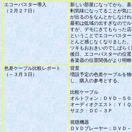
エコーバスター導入
新しい部屋になってから、基
（２月２７日）
剰気味になってることが気に
が出るのをなんとかしなけれ
最初は低域の出すぎなのでル
すが、デモにきてもらった店
ということでエコーバスター
とんど感じなくなりました。
ツキもおおきいのでしばらく
後日、エコーバスターの位置
各楽器の位置関係がより明瞭
色差ケーブル比較レポート
背景
（～３月３日）
増設予定の色差ケーブルを物
し、購入の参考とする。
比較ケーブル
オルトフォン：ＤＶＤ－５０
オーディオクエスト：ＹＩＱ
サエク：ＤＣ－３Ｐ
視聴機器
ＤＶＤプレーヤー：ＤＶＤ－