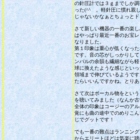
の針圧計では３ｇまでしか調
った(^^ゞ。軽針圧に慣れ
じゃないかなぁとちょっとド
さて新しい機器の一番の楽し
はやっぱり最近一番のお宝レ
なりました。
第１印象は重心が低くなった
です。音の芯がしっかりして
ンバルの余韻も繊細ながら軽
球に換えたような感じといっ
領域まで伸びているようです
たらいいんですかね。とりあ
さて次はボーカル物をという
を聴いてみました（なんか古
全体の印象はコージーのアル
覚にも曲の途中でのめりこん
じでグットです！
でも一番の難点はランニング
からエリートほどは気楽に聴