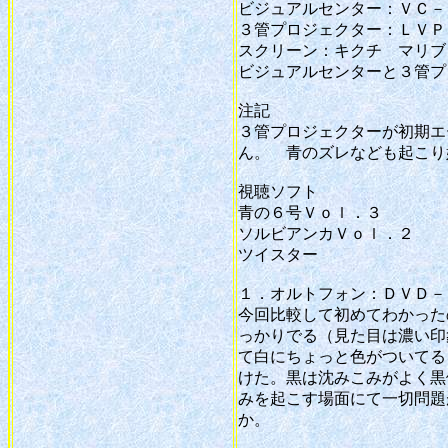
ビジュアルセンター：ＶＣ－
３管プロジェクター：ＬＶＰ
スクリーン：キクチ マリブ
ビジュアルセンターと３管プ
注記
３管プロジェクターが初期エ
ん。 青のズレなども起こり
視聴ソフト
青の６号Ｖｏｌ．３
ソルビアンカＶｏｌ．２
ツイスター
１．オルトフォン：ＤＶＤ－
今回比較して初めてわかった
っかりでる（見た目は濃い印
て白にちょっと色がついてる
けた。黒は沈みこみがよく黒
みを起こす場面にて一切問題
か。