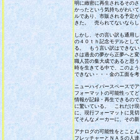
明に緻密に再生されるそのさ
かったという気持ちがわいて
ルであり、市販される予定が
きた。 売られてないならし
しかし、その言い訳も通用し
の４０ｔｈ記念モデルとして
る。 もう言い訳はできない
さは過去の夢から正夢へと変
職人芸の集大成であると思う
時を生きてる中で、このよう
できない・・・金の工面を考
ニューハイパースペースで
フォーマットの可能性ってど
情報が記録・再生できるので
に驚いている。 これだけ現
に、現行フォーマットに見切
てそんなメーカーに、その
アナログの可能性をとことん
フレッチャーとＮＡＳの人達