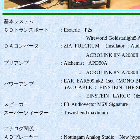
基本システム
ＣＤトランスポート
：Esoteric P2s
↓ Wireworld Goldstarlight5 
ＤＡコンバータ
：ZIA FULCRUM (Insulator ：Audiophil
↓ ACROLINK 8N-A2080II Pr
プリアンプ
：Alchemist APD50A
↓ ACROLINK 8N-A2080II P
：EAR EAR509mk2 1set（MONO 
パワーアンプ
(AC CABLE ： EINSTEIN THE SH
↓ EINSTEIN LARGO（低
スピーカー
：F3 Audiovector M6X Signature
スーパーツィーター
：Townshend maximum
アナログ関係
ＡＤプレーヤー
：Nottingam Analog Studio New 