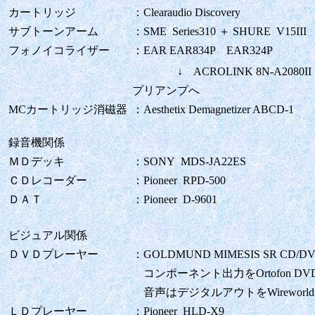
カートリッジ
：Clearaudio Discovery
サブトーンアーム
：SME Series310 ＋ SHURE V15III
フォノイコライザー
：EAR EAR834P EAR324P
↓ ACROLINK 8N-A2080II P
プリアンプへ
MCカートリッジ消磁器
：Aesthetix Demagnetizer ABCD-1
録音機関係
ＭＤデッキ
：SONY MDS-JA22ES
ＣＤレコーダー
：Pioneer RPD-500
ＤＡＴ
：Pioneer D-9601
ビジュアル関係
ＤＶＤプレーヤー
：GOLDMUND MIMESIS SR CD/DVD 
コンポーネント出力をOrtofon DVD
音声はデジタルアウトをWireworld Gol
ＬＤプレーヤー
：Pioneer HLD-X9