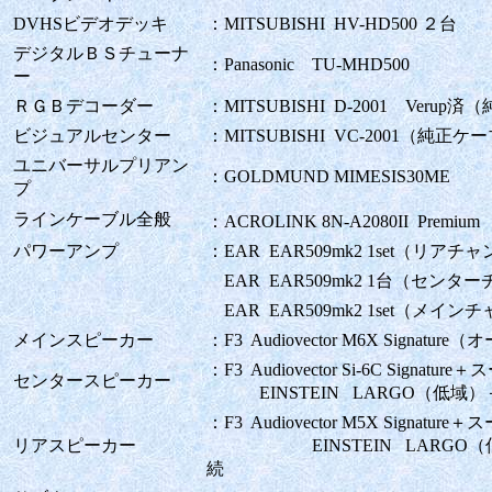
DVHSビデオデッキ
：MITSUBISHI HV-HD500 ２台
デジタルＢＳチューナ
：Panasonic TU-MHD500
ー
ＲＧＢデコーダー
：MITSUBISHI D-2001 V
ビジュアルセンター
：MITSUBISHI VC-2001（
ユニバーサルプリアン
：GOLDMUND MIMESIS30ME
プ
ラインケーブル全般
：ACROLINK 8N-A2080II Premi
パワーアンプ
：EAR EAR509mk2 1set（リア
EAR EAR509mk2 1台（センタ
EAR EAR509mk2 1set（メ
メインスピーカー
：F3 Audiovector M6X Signatu
：F3 Audiovector Si-6C Signat
センタースピーカー
EINSTEIN LARGO（低域）
：F3 Audiovector M5X Signatu
リアスピーカー
EINSTEIN LARGO（低域
続