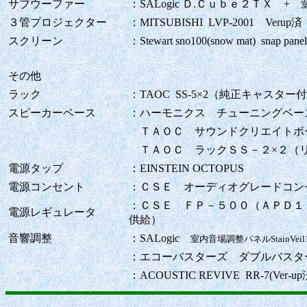
サブウーファー
：SALogic Ｄ.Ｃｕｂｅ２ＴＸ +
室
３管プロジェクター
：MITSUBISHI LVP-2001 Verup済 P
スクリーン
：Stewart sno100(snow mat) snap p
その他
ラック
：TAOC SS-5×2（純正キャスター
スピーカーベース
：ハーモニクス チューニングベー
ＴＡＯＣ サウンドクリエイトボ
ＴＡＯＣ ラックＳＳ－２×２（
電源タップ
：EINSTEIN OCTOPUS
電源コンセント
：ＣＳＥ オーディオグレードコン
：ＣＳＥ ＦＰ－５００（ＡＰＤ１
電源レギュレータ
供給）
音響調整
：SALogic
室内音場調整パネルStainVeil1
：エコーバスターズ ダブルバスタ
：ACOUSTIC REVIVE RR-7(Ver-up