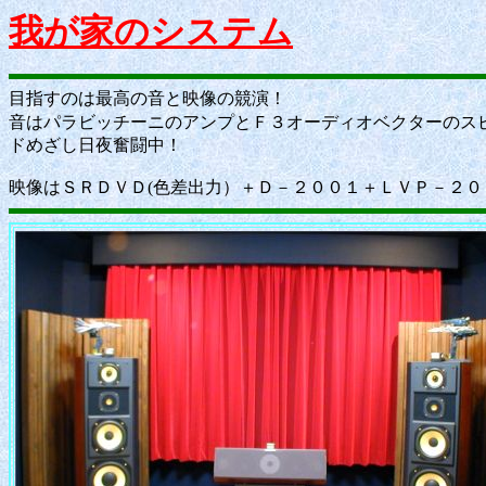
我が家のシステム
目指すのは最高の音と映像の競演！
音はパラビッチーニのアンプとＦ３オーディオベクターのス
ドめざし日夜奮闘中！
映像はＳＲＤＶＤ(色差出力）＋Ｄ－２００１＋ＬＶＰ－２