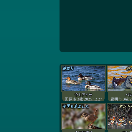
波乗り
赤
ウミアイサ
バ
田原市 3枚 2025.12.27
豊明市 3枚 20
今季も来ました
オシド