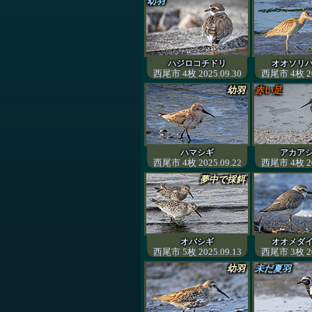
幼羽
ハジロコチドリ
オオソリ
西尾市 4枚 2025.09.30
西尾市 4枚 20
幼羽
赤い足
ハマシギ
アカア
西尾市 4枚 2025.09.22
西尾市 4枚 20
夢中で採餌
オバシギ
オオメダ
西尾市 5枚 2025.09.13
西尾市 3枚 20
幼羽
未だ夏羽