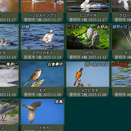
ズ
ハジロカイツブリ
ミコアイサ
クロハ
25.11.17
豊明市 5枚 2025.11.17
豊明市 5枚 2025.11.17
豊明市 6枚 
好物
アケビ
も
お好み
冠羽が立っ
イサ
ズグロカモメ
コゲラ
カ
25.11.14
西尾市 5枚 2025.11.14
豊明市 4枚 2025.11.12
豊明市 4枚 
海岸に
お食事中
白ヘルメット
赤い額板
バリ
モズ
ジョウビタキ
25.11.10
豊明市 5枚 2025.11.08
豊明市 5枚 2025.11.08
豊明市 4枚 
冬鳥
ゼン
ハイタカ