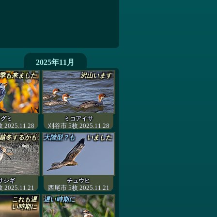
2025年11月
季も来ました
沢山います
ツグミ
ミコアイサ
2025.11.28
刈谷市 5枚 2025.11.28
越冬するかも
大陸型？も
いました
サシギ
チュウヒ
2025.11.21
西尾市 5枚 2025.11.21
これも遅
遅い時期に
い時期に