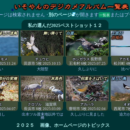
ージは検索されません
･
別のページ
が開きます
またはブ
一覧表
私の選んだ2025ベストショット１２
珍しい迷鳥
舞い降りて
白斑
上面が
赤褐色
長野県
カモメ
チュウヒ
ホシガラス
アカモ
25.11.24
田原市 5枚 2025.10.15
王滝村 6枚 2025.07.25
松川町 4枚 
い
大陸型
久しぶりに
比べ
部分白変種
灰黒色
枯葉をさばいて
珍しい鳥
滋賀県
ミ
クロヅル
アカハラ
オ
25.04.07
長浜市 8枚 2025.03.09
豊明市 5枚 2025.02.04
西尾市 7枚 
良し
出水ツル渡来地以外では
久しぶりに見ました
迫力
稀
２０２５ 画像、ホームページのトピックス