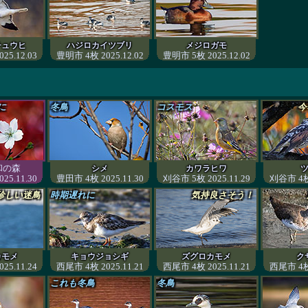
チュウヒ
ハジロカイツブリ
メジロガモ
25.12.03
豊明市 4枚 2025.12.02
豊明市 5枚 2025.12.02
に
冬鳥
コスモス
今
和の森
シメ
カワラヒワ
25.11.30
豊田市 4枚 2025.11.30
刈谷市 5枚 2025.11.29
刈谷市 4枚 
珍しい迷鳥
時期遅れに
気持良さそう！
カモメ
キョウジョシギ
ズグロカモメ
ク
25.11.24
西尾市 4枚 2025.11.21
西尾市 4枚 2025.11.21
西尾市 4枚 
これも冬鳥
冬鳥