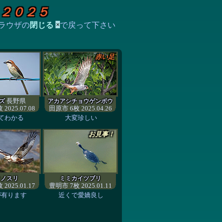
２０２５
ラウザの
閉じる
で戻って下さい
×
赤い足
長野県
ズ
アカアシチョウゲンボウ
2025.07.08
田原市 6枚 2025.04.26
てわかる
大変珍しい
お見事！
オノスリ
ミミカイツブリ
2025.01.17
豊明市 7枚 2025.01.11
が有ります
近くで愛嬌良し