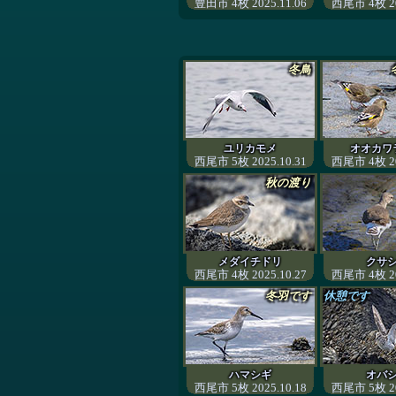
豊田市 4枚 2025.11.06
西尾市 4枚 20
冬鳥
ユリカモメ
オオカワ
西尾市 5枚 2025.10.31
西尾市 4枚 20
秋の渡り
メダイチドリ
クサ
西尾市 4枚 2025.10.27
西尾市 4枚 20
冬羽です
休憩です
ハマシギ
オバ
西尾市 5枚 2025.10.18
西尾市 5枚 20