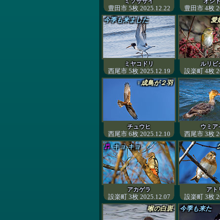
ミソサザイ
オシ
豊田市 5枚 2025.12.22
豊田市 4枚 20
今季も来ました
愛
ミヤコドリ
ルリビ
西尾市 5枚 2025.12.19
設楽町 4枚 20
♀成鳥が２羽
チュウヒ
ウミア
西尾市 6枚 2025.12.10
西尾市 3枚 20
♬
キョ キョ
アカゲラ
アト
設楽町 3枚 2025.12.07
設楽町 3枚 20
喉の白斑
今季も来た