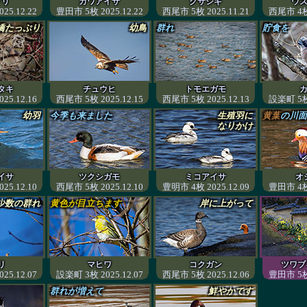
ドリ
カワアイサ
クサシギ
ウ
25.12.22
豊田市 5枚 2025.12.22
西尾市 5枚 2025.11.21
西尾市 4枚 
嬌たっぷり
幼鳥
群れ
貯食を
タキ
チュウヒ
トモエガモ
25.12.16
西尾市 5枚 2025.12.15
西尾市 5枚 2025.12.13
設楽町 5枚 
幼羽
今季も来ました
生殖羽に
黄葉
の川面
なりかけ
イサ
ツクシガモ
ミコアイサ
オ
25.12.10
西尾市 5枚 2025.12.10
豊明市 4枚 2025.12.09
豊田市 4枚 
少数の群れ
黄色が目立ちます
岸に上がって
リ
マヒワ
コクガン
ツワブ
25.12.07
設楽町 3枚 2025.12.07
西尾市 5枚 2025.12.06
豊田市 5枚 
群れが増えて
鮮やかです