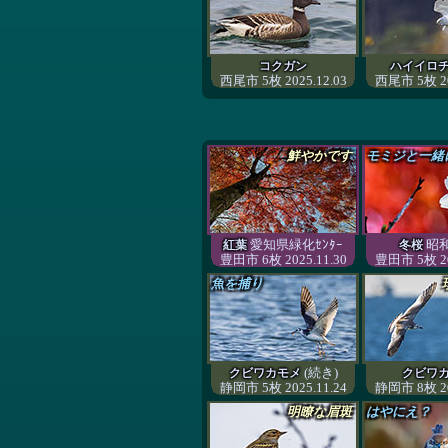
コクガン
ハイイロ
西尾市 5枚 2025.12.03
西尾市 5枚 20
鮮やかです
モミジと一緒
愛知県緑化ｾﾝﾀｰ
昭
紅葉
冬桜
豊田市 6枚 2025.11.30
豊田市 5枚 20
魚を捕り
(続き)
クビワカモメ
クビワ
静岡市 5枚 2025.11.24
静岡市 8枚 20
明瞭な眉斑
はやにえ？