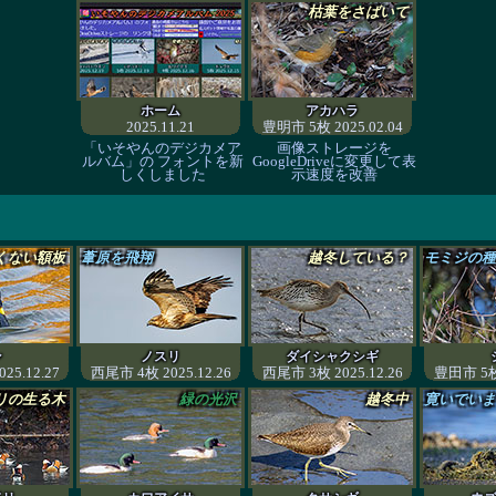
枯葉をさばいて
ホーム
アカハラ
2025.11.21
豊明市 5枚 2025.02.04
「いそやんのデジカメア
画像ストレージを
ルバム」の フォントを新
GoogleDriveに変更して表
しくしました
示速度を改善
くない額板
葦原を飛翔
越冬している？
モミジの種
ン
ノスリ
ダイシャクシギ
25.12.27
西尾市 4枚 2025.12.26
西尾市 3枚 2025.12.26
豊田市 5枚 
リの生る木
緑の光沢
越冬中
寛いでいま