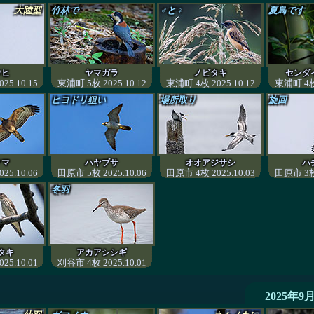
大陸型
竹林で
♂と♀
夏鳥です
ウヒ
ヤマガラ
ノビタキ
センダ
25.10.15
東浦町 5枚 2025.10.12
東浦町 4枚 2025.10.12
東浦町 4枚 
ヒヨドリ狙い
場所取り
旋回
クマ
ハヤブサ
オオアジサシ
ハ
25.10.06
田原市 5枚 2025.10.06
田原市 4枚 2025.10.03
田原市 3枚 
冬羽
タキ
アカアシシギ
25.10.01
刈谷市 4枚 2025.10.01
2025年9