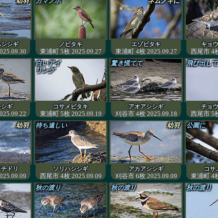
幼羽
ガマノホ
ネムノキに
ハシシギ
ノビタキ
エゾビタキ
キョ
25.09.30
東浦町 5枚 2025.09.27
東浦町 4枚 2025.09.27
西尾市 4枚 
白いアイ
驚き慌てて
飛び出して
リング
シシギ
コサメビタキ
アオアシシギ
チョ
25.09.22
東浦町 5枚 2025.09.19
刈谷市 4枚 2025.09.18
西尾市 5枚 
幼羽
待ち遠しい
幼羽
公園に
イチドリ
ソリハシシギ
アカアシシギ
コサ
25.09.09
西尾市 4枚 2025.09.09
刈谷市 6枚 2025.09.09
東浦町 4枚 
秋の渡り
秋の渡り
秋の渡り