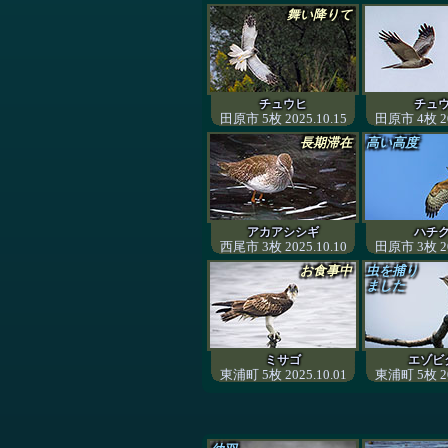
舞い降りて
チュウヒ
チュ
田原市 5枚 2025.10.15
田原市 4枚 20
長期滞在
高い高度
アカアシシギ
ハチ
西尾市 3枚 2025.10.10
田原市 3枚 20
お食事中
虫を捕り
ました
ミサゴ
エゾビ
東浦町 5枚 2025.10.01
東浦町 5枚 20