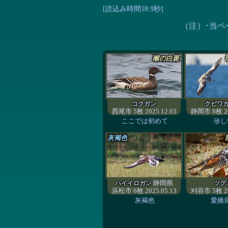
[読込み時間18.9秒]
（注）･当ペ
喉の白斑
コクガン
クビワ
西尾市 5枚 2025.12.03
静岡市 8枚 20
ここでは初めて
珍し
灰褐色
静岡県
ハイイロガン
ツグ
浜松市 6枚 2025.05.13
刈谷市 5枚 20
灰褐色
愛嬌