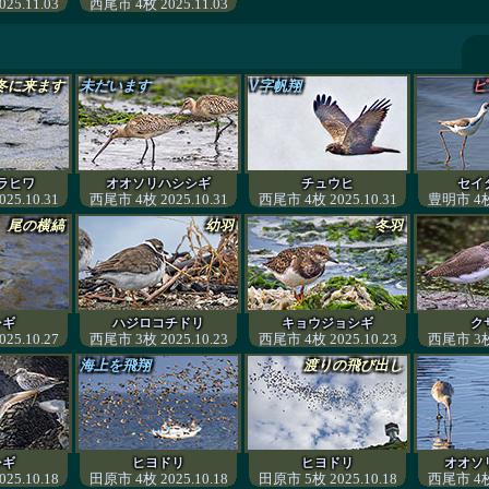
25.11.03
西尾市 4枚 2025.11.03
冬に来ます
未だいます
V字帆翔
ピ
ラヒワ
オオソリハシシギ
チュウヒ
セイ
25.10.31
西尾市 4枚 2025.10.31
西尾市 4枚 2025.10.31
豊明市 4枚 
尾の横縞
幼羽
冬羽
シギ
ハジロコチドリ
キョウジョシギ
ク
25.10.27
西尾市 3枚 2025.10.23
西尾市 4枚 2025.10.23
西尾市 3枚 
海上を飛翔
渡りの飛び出し
シギ
ヒヨドリ
ヒヨドリ
オオソ
25.10.18
田原市 4枚 2025.10.18
田原市 5枚 2025.10.18
西尾市 4枚 