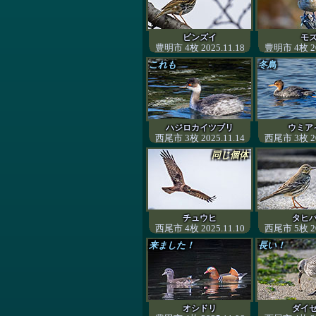
ビンズイ
モ
豊明市 4枚 2025.11.18
豊明市 4枚 20
これも
冬鳥
ハジロカイツブリ
ウミア
西尾市 3枚 2025.11.14
西尾市 3枚 20
同じ個体
チュウヒ
タヒ
西尾市 4枚 2025.11.10
西尾市 5枚 20
来ました！
長い！
オシドリ
ダイ