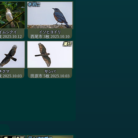
冬羽に
イムシクイ
イソヒヨドリ
2025.10.12
西尾市 3枚 2025.10.10
鷹柱
チクマ
サシバ
2025.10.03
田原市 5枚 2025.10.03
月