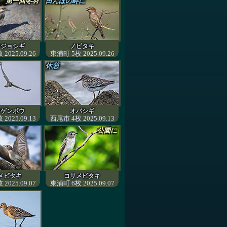
第一回冬羽
田んぼの畔に
ウジョシギ
ノビタキ
2025.09.26
東浦町 5枚 2025.09.26
休憩
ウゲンボウ
オバシギ
2025.09.13
西尾市 4枚 2025.09.13
公園に
メビタキ
コサメビタキ
2025.09.07
東浦町 6枚 2025.09.07