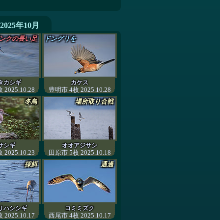
2025年10月
ンクの長い足
ドングリを
タカシギ
カケス
2025.10.28
豊明市 4枚 2025.10.28
冬鳥
場所取り合戦
サシギ
オオアジサシ
2025.10.23
田原市 5枚 2025.10.18
採餌
通過
リハシシギ
コミミズク
2025.10.17
西尾市 4枚 2025.10.17