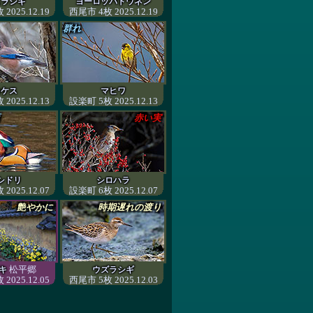
ズラシギ
ヨーロッパトウネン
2025.12.19
西尾市 4枚 2025.12.19
群れ
カケス
マヒワ
2025.12.13
設楽町 5枚 2025.12.13
赤い実
シドリ
シロハラ
2025.12.07
設楽町 6枚 2025.12.07
艶やかに
時期遅れの渡り
松平郷
キ
ウズラシギ
2025.12.05
西尾市 5枚 2025.12.03