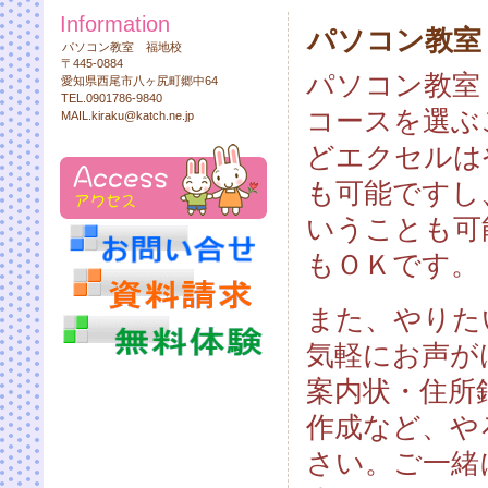
Information
パソコン教室
パソコン教室 福地校
〒445-0884
パソコン教室
愛知県西尾市八ヶ尻町郷中64
TEL.0901786-9840
コースを選ぶ
MAIL.kiraku@katch.ne.jp
どエクセルは
も可能ですし
いうことも可
もＯＫです。
また、やりた
気軽にお声が
案内状・住所
作成など、や
さい。ご一緒