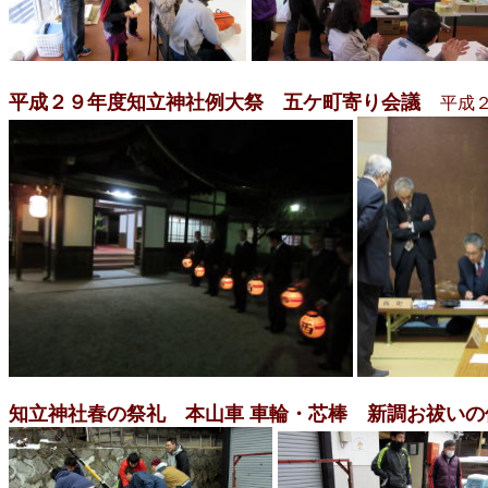
平成２９年度知立神社例大祭 五ケ町寄り会議
平成
知立神社春の祭礼 本山車 車輪・芯棒 新調お祓い