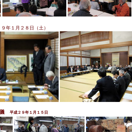
２９年１月２８日（土）
の儀
平成２９年１月１５日