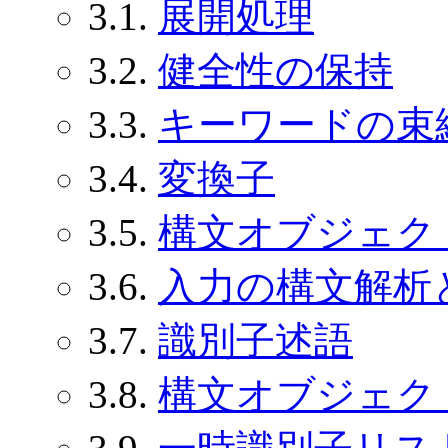
3.1.
展開処理
3.2.
健全性の保持
3.3.
キーワードの束
3.4.
変換子
3.5.
構文オブジェク
3.6.
入力の構文解析
3.7.
識別子述語
3.8.
構文オブジェク