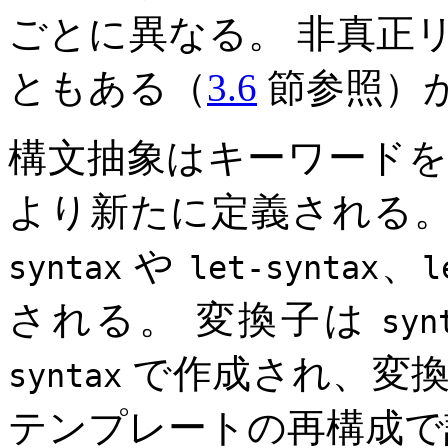
ごとに異なる。 非真正
ともある（
3.6
節参照）
構文抽象はキーワード
より新たに定義される。
や
、
syntax
let-syntax
l
される。 変換子は
syn
で作成され、変換
syntax
テンプレートの再構成で