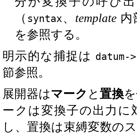
分か変換子の呼び出
（
、
template
内
syntax
を参照する。
明示的な捕捉は
datum->
節参照。
展開器は
マーク
と
置換
を
ークは変換子の出力に
し、置換は束縛変数の