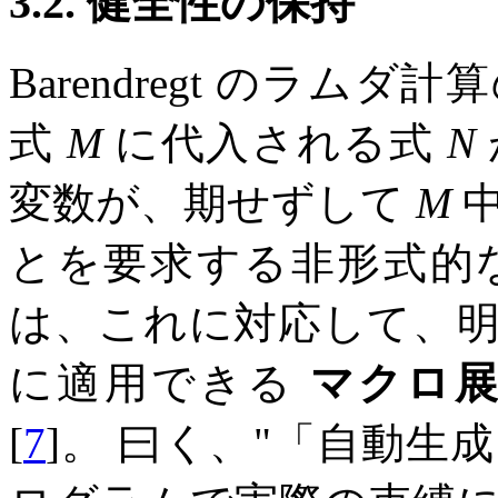
3.2. 健全性の保持
Barendregt のラムダ計
式
M
に代入される式
N
変数が、期せずして
M
中
とを要求する非形式的な概念
は、これに対応して、
に適用できる
マクロ
[
7
]。 曰く、
「自動生成