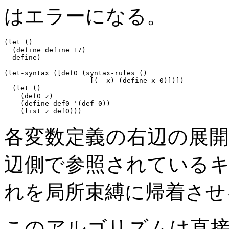
はエラーになる。
(let ()

  (define define 17)

  define) 

(let-syntax ([def0 (syntax-rules ()

                     [(_ x) (define x 0)])])

  (let ()

    (def0 z)

    (define def0 '(def 0))

各変数定義の右辺の展
辺側で参照されている
れを局所束縛に帰着させ
このアルゴリズムは直