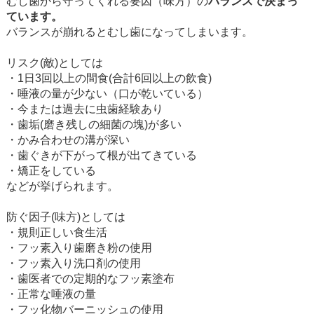
むし歯から守ってくれる要因（味方）の
バランスで決まっ
ています。
バランスが崩れるとむし歯になってしまいます。
リスク(敵)としては
・1日3回以上の間食(合計6回以上の飲食)
・唾液の量が少ない（口が乾いている）
・今または過去に虫歯経験あり
・歯垢(磨き残しの細菌の塊)が多い
・かみ合わせの溝が深い
・歯ぐきが下がって根が出てきている
・矯正をしている
などが挙げられます。
防ぐ因子(味方)としては
・規則正しい食生活
・フッ素入り歯磨き粉の使用
・フッ素入り洗口剤の使用
・歯医者での定期的なフッ素塗布
・正常な唾液の量
・フッ化物バーニッシュの使用