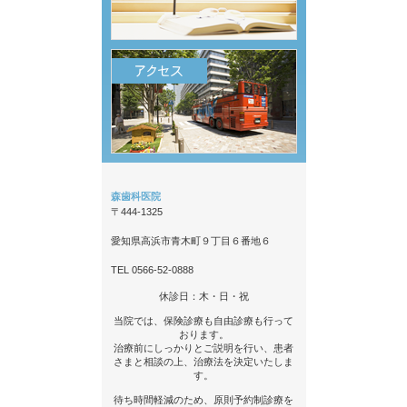
森歯科医院
〒444-1325
愛知県高浜市青木町９丁目６番地６
TEL 0566-52-0888
休診日：木・日・祝
当院では、保険診療も自由診療も行って
おります。
治療前にしっかりとご説明を行い、患者
さまと相談の上、治療法を決定いたしま
す。
待ち時間軽減のため、原則予約制診療を