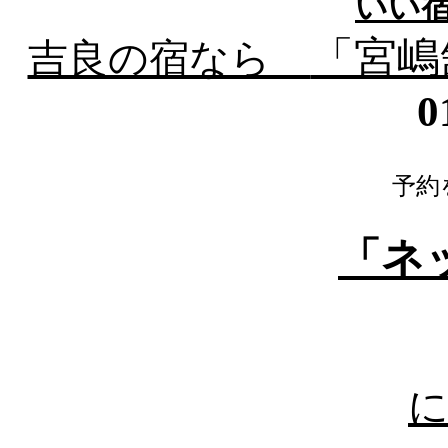
いい宿
「宮嶋
吉良の宿なら
0
０８時～２３時
予約
「ネ