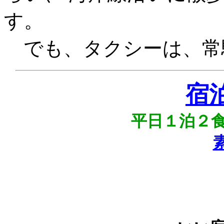
す。
でも、タクシーは、常
宿
平日１泊２