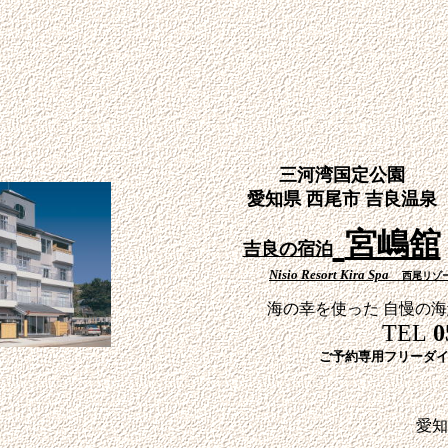
三河湾国定公園
愛知県 西尾市 吉良温泉
宮嶋舘
吉良の宿泊
Nisio Resort Kira Spa
西尾リゾー
海の幸を使った 自慢の
TEL
0
ご予約専用フリーダ
愛知