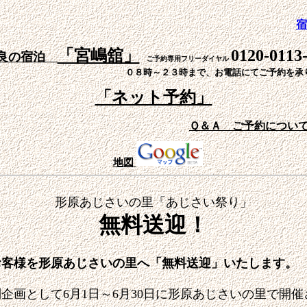
「宮嶋舘」
0120-0113
良の宿泊
ご予約専用フリーダイヤル
０８時～２３時まで、お電話にてご予約を承
「ネット予約」
Ｑ＆Ａ ご予約につい
地図
形原あじさいの里「あじさい祭り」
無料送迎！
お客様を形原あじさいの里へ「無料送迎」いたします。
画として6月1日～6月30日に形原あじさいの里で開