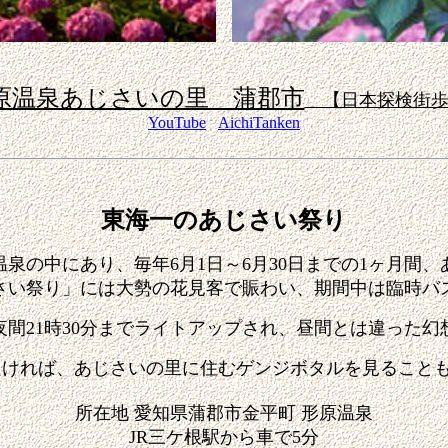
原温泉あじさいの里 蒲郡市
【日本探検街歩
YouTube
AichiTanken
東海一のあじさい祭り
温泉の中にあり、
毎年6月1日～6月30日までの1ヶ月間
、
さい祭り」には大勢の花見客で賑わい、
期間中は臨時バ
間21時30分までライトアップされ、
昼間とは違った
幻
良ければ、あじさいの里に住むゲンジボタルを見ること
所在地 愛知県蒲郡市金平町‎ 形原温泉
JR三ケ根駅から車で5分