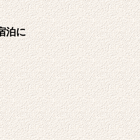
宿泊に
泊