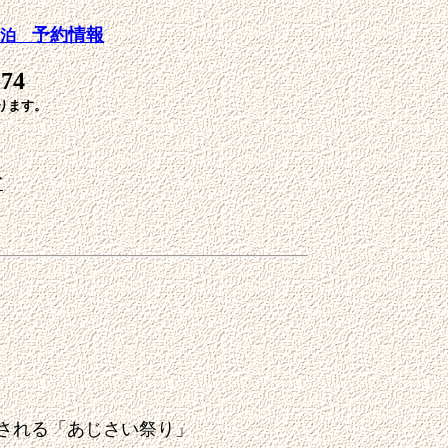
予約情報
宿泊
-74
ります。
て
催される「あじさい祭り」