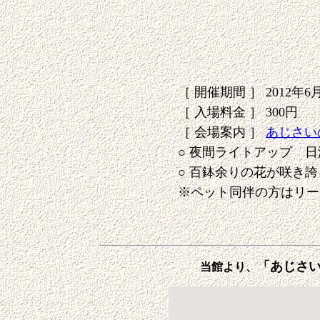
［ 開催期間 ］ 2012年
［ 入場料金 ］ 300円
［ 会場案内 ］
あじさい
○ 夜間ライトアップ 日
○ 百鉢余りの花が咲き
※ペット同伴の方はリー
「あじさ
当館より、