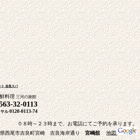
ト 吉良スパ
海鮮料理
三河の旅館
563-32-0113
0120-0113-74
イヤル
０８時～２３時まで、お電話にてご予約を承ります。
県西尾市吉良町宮崎 吉良海岸通り
宮嶋舘
地図