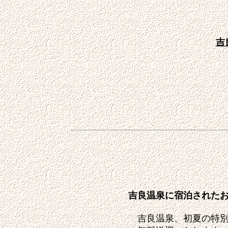
吉
吉良温泉に宿泊された
吉良温泉、初夏の特別企