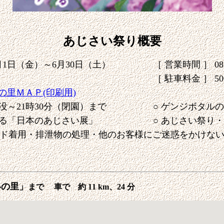
あじさい祭り概要
6月1日（金）～6月30日（土）
［ 営業時間 ］ 08：
［ 駐車料金 ］ 50
の里ＭＡＰ(印刷用)
没～21時30分（閉園）まで
○ ゲンジボタルの
誇る「日本のあじさい展」
○ あじさい祭り・
ド着用・排泄物の処理・他のお客様にご迷惑をかけな
いの里」
まで
車で 約
11 km
、
24 分