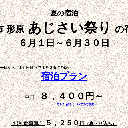
夏の宿泊
あじさい祭り
市 形原
の
６月１日～６月３０日
平日なら、１万円以下で １泊２食 ご宿
宿泊プラン
８，４００円～
平日
Ｑ＆Ａ 宿泊について
のご質問へ
５，２５０
１泊 食事無し
円
（税・サ込み）