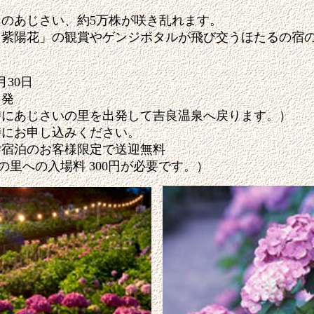
。
のあじさい、約5万株が咲き乱れます。
紫陽花」の観賞やゲンジボタルが飛び交うほたるの宿の
30日
出発
時にあじさいの里を出発して吉良温泉へ戻ります。）
時にお申し込みください。
泊のお客様限定で送迎無料
の里への入場料 300円が必要です。）