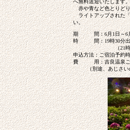
へ無料送迎いたします
赤や青など色とりどり
ライトアップされた「
い。
期 間：6月1日～6月
時 間：19時30分
（21
申込方法：ご宿泊予約
費 用：吉良温泉ご宿
（別途、あじさい